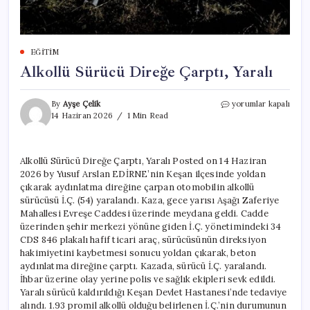
EĞITIM
Alkollü Sürücü Direğe Çarptı, Yaralı
Alkollü
By
Ayşe Çelik
yorumlar kapalı
Sürücü
14 Haziran 2026
1 Min Read
Direğe
Çarptı,
Yaralı
Alkollü Sürücü Direğe Çarptı, Yaralı Posted on 14 Haziran
için
2026 by Yusuf Arslan EDİRNE’nin Keşan ilçesinde yoldan
çıkarak aydınlatma direğine çarpan otomobilin alkollü
sürücüsü İ.Ç. (54) yaralandı. Kaza, gece yarısı Aşağı Zaferiye
Mahallesi Evreşe Caddesi üzerinde meydana geldi. Cadde
üzerinden şehir merkezi yönüne giden İ.Ç. yönetimindeki 34
CDS 846 plakalı hafif ticari araç, sürücüsünün direksiyon
hakimiyetini kaybetmesi sonucu yoldan çıkarak, beton
aydınlatma direğine çarptı. Kazada, sürücü İ.Ç. yaralandı.
İhbar üzerine olay yerine polis ve sağlık ekipleri sevk edildi.
Yaralı sürücü kaldırıldığı Keşan Devlet Hastanesi’nde tedaviye
alındı. 1.93 promil alkollü olduğu belirlenen İ.Ç.’nin durumunun