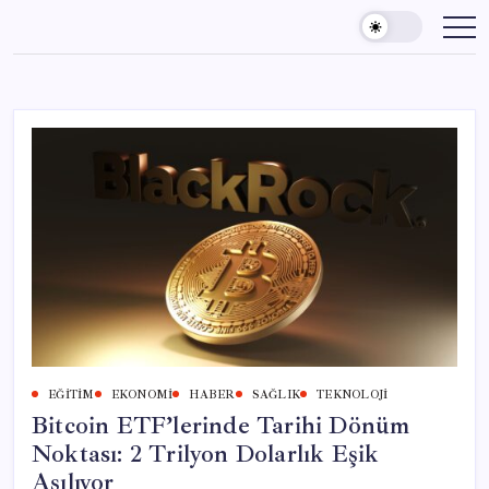
Skip
to
content
EĞITIM
EKONOMI
HABER
SAĞLIK
TEKNOLOJI
Bitcoin ETF’lerinde Tarihi Dönüm
Noktası: 2 Trilyon Dolarlık Eşik
Aşılıyor