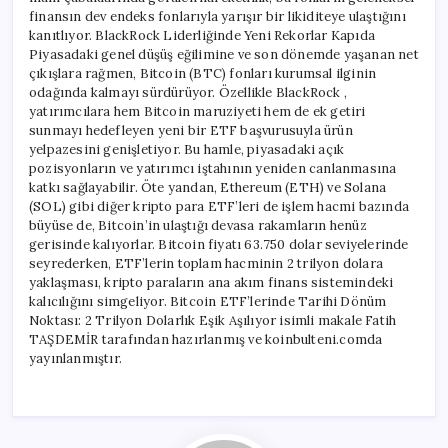
finansın dev endeks fonlarıyla yarışır bir likiditeye ulaştığını
kanıtlıyor. BlackRock Liderliğinde Yeni Rekorlar Kapıda
Piyasadaki genel düşüş eğilimine ve son dönemde yaşanan net
çıkışlara rağmen, Bitcoin (BTC) fonları kurumsal ilginin
odağında kalmayı sürdürüyor. Özellikle BlackRock ,
yatırımcılara hem Bitcoin maruziyeti hem de ek getiri
sunmayı hedefleyen yeni bir ETF başvurusuyla ürün
yelpazesini genişletiyor. Bu hamle, piyasadaki açık
pozisyonların ve yatırımcı iştahının yeniden canlanmasına
katkı sağlayabilir. Öte yandan, Ethereum (ETH) ve Solana
(SOL) gibi diğer kripto para ETF’leri de işlem hacmi bazında
büyüse de, Bitcoin’in ulaştığı devasa rakamların henüz
gerisinde kalıyorlar. Bitcoin fiyatı 63.750 dolar seviyelerinde
seyrederken, ETF’lerin toplam hacminin 2 trilyon dolara
yaklaşması, kripto paraların ana akım finans sistemindeki
kalıcılığını simgeliyor. Bitcoin ETF’lerinde Tarihi Dönüm
Noktası: 2 Trilyon Dolarlık Eşik Aşılıyor isimli makale Fatih
TAŞDEMİR tarafından hazırlanmış ve koinbulteni.comda
yayınlanmıştır.