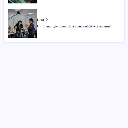
Next
Üniforma gönlünce davranma salahiyeti tanımaz!
SON YAZILAR
Yargıtay’dan kritik karar: SGK emekliye faiz
ödeyecek!
Adalet Bakanlığı ‘projesi’: Hâkim ve savcılar yapay