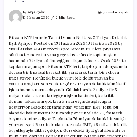
Bitcoin
By
Ayşe Çelik
yorumlar kapalı
ETF’lerinde
13 Haziran 2026
2 Min Read
Tarihi
Dönüm
Noktası:
Bitcoin ETF’lerinde Tarihi Dönüm Noktası: 2 Trilyon Dolarlık
2
Eşik Aşılıyor Posted on 13 Haziran 2026 13 Haziran 2026 by
Trilyon
Dolarlık
Yusuf Arslan ABD merkezli spot Bitcoin ETF’leri, piyasaya
Eşik
sürülmelerinden bu yana geçen kısa sürede toplam işlem
Aşılıyor
hacminde 2 trilyon dolar eşiğine ulaşmak üzere. Ocak 2024’te
için
kapılarını açan spot Bitcoin ETF’leri , kripto para dünyasında
devasa bir finansal hareketlilik yaratarak tarihi bir rekora
imza atıyor. Henüz iki buçuk yılını bile doldurmayan bu
yatırım araçları, son verilere göre 2 trilyon dolarlık kümülatif
işlem hacmi sınırına dayandı. Günlük bazda 2 milyar ile 5
milyar dolar arasında değişen işlem hacimleri, bu kritik
dönüm noktasının çok kısa bir süre içinde aşılacağını
gösteriyor. BlackRock tarafından yönetilen IBIT fonu, bu
alandaki hakimiyetini koruyarak pazarın yüzde 73,7’sini tek
başına domine ediyor. Toplamda 76 milyar dolarlık bir varlığı
yöneten spot Bitcoin fonları arasında IBIT, 49 milyar dolarlık
büyüklüğüyle dikkat çekiyor. Görseldeki fiyat grafiklerinde ve
mum çubuklarında görülen hareketlilik, bu fonların geleneksel