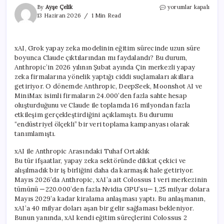
xAI,
By
Ayşe Çelik
yorumlar kapalı
Grok’un
13 Haziran 2026
1 Min Read
Eğitimi
İçin
Aylarca
xAI, Grok yapay zeka modelinin eğitim sürecinde uzun süre
Claude
boyunca Claude çıktılarından mı faydalandı? Bu durum,
Verilerini
Mi
Anthropic’in 2026 yılının Şubat ayında Çin merkezli yapay
Kullandı?
zeka firmalarına yönelik yaptığı ciddi suçlamaları akıllara
için
getiriyor. O dönemde Anthropic, DeepSeek, Moonshot AI ve
MiniMax isimli firmaların 24.000’den fazla sahte hesap
oluşturduğunu ve Claude ile toplamda 16 milyondan fazla
etkileşim gerçekleştirdiğini açıklamıştı. Bu durumu
“endüstriyel ölçekli” bir veri toplama kampanyası olarak
tanımlamıştı.
xAI ile Anthropic Arasındaki Tuhaf Ortaklık
Bu tür ifşaatlar, yapay zeka sektöründe dikkat çekici ve
alışılmadık bir iş birliğini daha da karmaşık hale getiriyor.
Mayıs 2026’da Anthropic, xAI’a ait Colossus 1 veri merkezinin
tümünü —220.000’den fazla Nvidia GPU’su— 1,25 milyar dolara
Mayıs 2029’a kadar kiralama anlaşması yaptı. Bu anlaşmanın,
xAI’a 40 milyar doları aşan bir gelir sağlaması bekleniyor.
Bunun yanında, xAI kendi eğitim süreçlerini Colossus 2