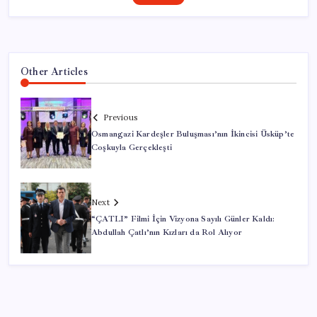
Other Articles
Previous
Osmangazi Kardeşler Buluşması’nın İkincisi Üsküp’te
Coşkuyla Gerçekleşti
Next
“ÇATLI” Filmi İçin Vizyona Sayılı Günler Kaldı:
Abdullah Çatlı’nın Kızları da Rol Alıyor