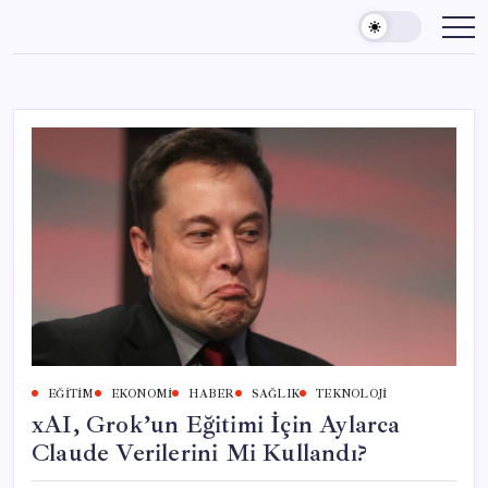
Skip
to
content
EĞITIM
EKONOMI
HABER
SAĞLIK
TEKNOLOJI
xAI, Grok’un Eğitimi İçin Aylarca
Claude Verilerini Mi Kullandı?