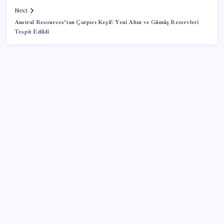
Next
Austral Resources’tan Çarpıcı Keşif: Yeni Altın ve Gümüş Rezervleri
Tespit Edildi
SON YAZILAR
Yargıtay’dan kritik karar: SGK emekliye faiz
ödeyecek!
Adalet Bakanlığı ‘projesi’: Hâkim ve savcılar yapay
zekâyla ‘örgüt tahmini’ yapacak!
MSI Ekran Kartı Fiyatlarına Yüzde 20 Zam Geldi