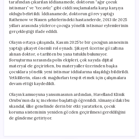
tarafından çıkarılan iddianamede, doktorun “ağır çocuk
istismarı” ve “tecavüz” gibi ciddi suçlamalarla karşı karşıya
olduğu belirtildi. İddianamede, doktorun görev yaptığı
Rathenow ve Nauen şehirlerindeki hastanelerde, 2013 ile 2025
yılları arasında yüzlerce çocuğa yönelik istismar eylemlerinin
gerçekleştiği ifade edildi.
Olayın ortaya çıkışında, Kasım 2025’te bir çocuğun annesinin
yaptığı şikayet önemli rol oynadı. Şikayet üzerine gözaltına
alınan doktor, o tarihten bu yana tutuklu bulunuyor.
Soruşturma sırasında polis ekipleri, çok sayıda dijital
materyal ele geçirirken, bu materyaller üzerinden başka
çocuklara yönelik yeni istismar iddialarına ulaşıldığı bildirildi.
Yetkililerin, olası ek mağdurları tespit etmek için çalışmalara
devam ettiği kaydedildi.
Olayın kamuoyuna yansımasının ardından, Havelland Klinik
Grubu’nun da iç inceleme başlattığı öğrenildi. Almanya’daki bu
skandal, ülke genelinde derin bir etki yaratırken, çocuk
koruma sisteminin yeniden gözden geçirilmesi gerekliliğini
de gündeme getiriyor.