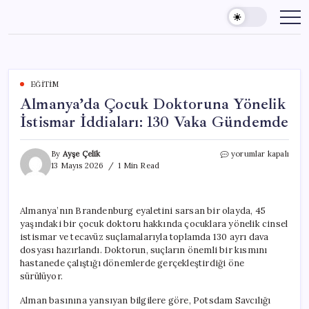
Skip
to
content
EĞITIM
Almanya’da Çocuk Doktoruna Yönelik
İstismar İddiaları: 130 Vaka Gündemde
Almanya’da
By
Ayşe Çelik
yorumlar kapalı
Çocuk
13 Mayıs 2026
1 Min Read
Doktoruna
Yönelik
İstismar
Almanya’nın Brandenburg eyaletini sarsan bir olayda, 45
İddiaları:
yaşındaki bir çocuk doktoru hakkında çocuklara yönelik cinsel
130
Vaka
istismar ve tecavüz suçlamalarıyla toplamda 130 ayrı dava
Gündemde
dosyası hazırlandı. Doktorun, suçların önemli bir kısmını
için
hastanede çalıştığı dönemlerde gerçekleştirdiği öne
sürülüyor.
Alman basınına yansıyan bilgilere göre, Potsdam Savcılığı