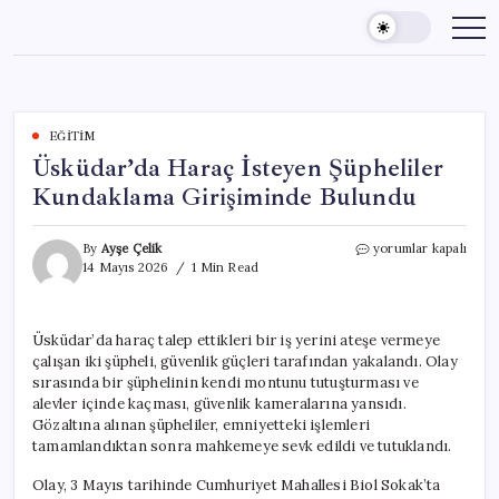
Skip
to
content
EĞITIM
Üsküdar’da Haraç İsteyen Şüpheliler
Kundaklama Girişiminde Bulundu
Üsküdar’da
By
Ayşe Çelik
yorumlar kapalı
Haraç
14 Mayıs 2026
1 Min Read
İsteyen
Şüpheliler
Kundaklama
Üsküdar’da haraç talep ettikleri bir iş yerini ateşe vermeye
Girişiminde
çalışan iki şüpheli, güvenlik güçleri tarafından yakalandı. Olay
Bulundu
için
sırasında bir şüphelinin kendi montunu tutuşturması ve
alevler içinde kaçması, güvenlik kameralarına yansıdı.
Gözaltına alınan şüpheliler, emniyetteki işlemleri
tamamlandıktan sonra mahkemeye sevk edildi ve tutuklandı.
Olay, 3 Mayıs tarihinde Cumhuriyet Mahallesi Biol Sokak’ta