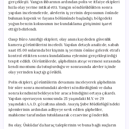
gerçekleşti. Yangın ihbarının ardından polis ve itfaiye ekipleri
hızla olay yerine intikal etti. Yangın söndürüldükten sonra
yapılan incelemelerde, alevlerin iş yerinin deposunun önünde
bulunan kepenk ve fayans bölümünde başladığı, bölgedeki
yoğun benzin kokusunun ise kundaklama girişimini işaret
ettiği belirlendi.
Gasp Büro Amirliği ekipleri, olay anını kaydeden güvenlik
kamera görüntülerini inceledi. Yapılan detaylı analizde, sabah
saat 05.00 sularında bir kişinin iş yerinin önüne gelerek etrafı
kontrol ettikten sonra kundaklama eylemini gerçekleştirdiği
tespit edildi. Görüntülerde, şüphelinin ateşe vermesi sırasında
kendi montunu da tutuşturduğu ve sonrasında alevler içinde
olay yerinden kaçtığı görüldü.
Polis ekipleri, görüntülerin devamını inceleyerek şüphelinin
bir süre sonra montundaki alevleri söndürdüğünü ve daha
sonra kendisini bekleyen bir araca bindiğini ortaya çıkardı.
Yapılan operasyon sonucunda 25 yaşındaki M.Y. ve 29
yaşındaki A.A.D. gözaltına alındı. Asayiş Şube Müdürlüğü’ndeki
işlemlerinin ardından adliyeye sevk edilen şüpheliler,
mahkeme tarafından tutuklanarak cezaevine gönderildi.
Bu olay, Üsküdar’da haraç taleplerinin ve buna bağlı suçların