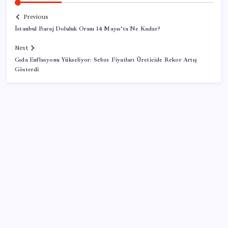
Previous
İstanbul Baraj Doluluk Oranı 14 Mayıs’ta Ne Kadar?
Next
Gıda Enflasyonu Yükseliyor: Sebze Fiyatları Üreticide Rekor Artış
Gösterdi
SON YAZILAR
Resmen Meclis’e sunuldu: İşte 10 soruda ‘çerçeve
yasa’ teklifi…