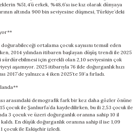
Tarihi
eklerin %51,4’ü erkek, %48,6’sı ise kız olarak dünyaya
Düşüşte
nırının altında 900 bin seviyesine düşmesi, Türkiye’deki
için
ıyor**
) doğurabileceği ortalama çocuk sayısını temsil eden
ken, 2014 yılından itibaren başlayan düşüş trendi ile 2025
 sürdürebilmesi için gerekli olan 2,10 seviyesinin çok
viyeyi aşamıyor. 2025 itibarıyla 76 ilde doğurganlık hızı
ısı 2017’de yalnızca 4 iken 2025’te 59’a fırladı.
Planda**
tısı arasındaki demografik fark bir kez daha gözler önüne
5 çocuk ile Şanlıurfa’da kaydedilirken, bu ili 2,53 çocuk ile
ında 3 çocuk ve üzeri doğurganlık oranına sahip 10 il
ı kaldı. En düşük doğurganlık oranına sahip il ise 1,09
1 çocuk ile Eskişehir izledi.