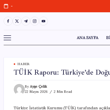
Skip
-
to
content
https://www.facebook.com/
https://twitter.com/
https://t.me/
https://www.instagram.com/
https://youtube.com/
ANA SAYFA
E
HABER
TÜİK Raporu: Türkiye’de Doğu
By
Ayşe Çelik
22 Mayıs 2026
2 Min Read
Türkiye İstatistik Kurumu (TÜİK) tarafından açıkl