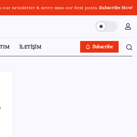
o our newsletter & never miss our best posts.
Subscribe Now!
TIM
İLETİŞİM
Subscribe
ı
SON YAZILAR
Resmen Meclis’e sunuldu: İşte 10 soruda
‘çerçeve yasa’ teklifi…