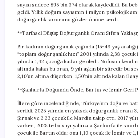
sayısı sadece 895 bin 374 olarak kaydedildi. Bu beb
geldi. Yıllık doğum sayısının 1 milyon psikolojik sı
doğurganlık sorununu gözler önüne serdi.
**Tarihsel Düşüş: Doğurganlık Oranı Sıfıra Yaklaş
Bir kadının doğurganlık çağında (15-49 yaş aralığı
“toplam doğurganlık hızı” 2001 yılında 2,38 çocuk i
yılında 1,42 çocuğa kadar geriledi. Nüfusun kendini
altında kalan bu oran, 9 yılı aşkın bir süredir bu se
2,10’un altına düşerken, 1,50’nin altında kalan il say
**Şanlıurfa Doğumda Önde, Bartın ve İzmir Geri 
İllere göre incelendiğinde, Türkiye’nin doğu ve ba
serildi. 2025 yılında en yüksek doğurganlık oranı 3,1
Şırnak ve 2,23 çocuk ile Mardin takip etti. 2017 yıl
varken, 2025’te bu sayı yalnızca Şanlıurfa ile sınırl
çocuk ile Bartın oldu; onu 1,10 çocuk ile İzmir ve 1,1