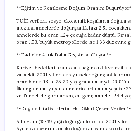
**Eğitim ve Kentleşme Doğum Oranını Düşürüyor
TÜİK verileri, sosyo-ekonomik koşulların doğum say
mezunu annelerde doğurganlık hızı 2,51 çocukken,
annelerde bu oran 1,24 çocuğa kadar düştü. Kırsal 
oran 1,53, büyük metropollerde ise 1,33 düzeyine ge
**Kadınlar Artık Daha Geç Anne Oluyor**
Kariyer hedefleri, ekonomik bağımsızlık ve evlilik 
yükseldi. 2001 yılında en yüksek doğurganlık oranı
oran binde 96 ile 25-29 yaş grubuna kaydı. 2001’de 
İlk doğumunu yapan annelerin ortalama yaşı ise 27,5
ve Tunceli’de görülürken, en genç anneler 24,4 yaş i
**Doğum İstatistiklerindeki Dikkat Çeken Veriler**
Adölesan (15-19 yaş) doğurganlık oranı 2001 yılında
Ayrıca annelerin son iki doğum arasındaki ortalama