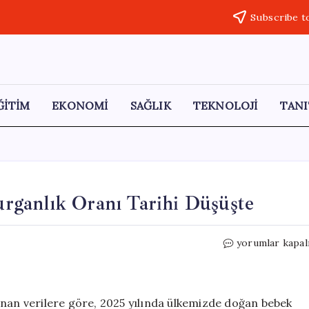
Subscribe t
ĞİTİM
EKONOMİ
SAĞLIK
TEKNOLOJİ
TANI
rganlık Oranı Tarihi Düşüşte
TÜİK
yorumlar kapal
Raporu:
Türkiye’de
Doğurganlık
Oranı
anan verilere göre, 2025 yılında ülkemizde doğan bebek