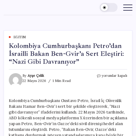
Skip
to
content
EĞITIM
Kolombiya Cumhurbaşkanı Petro’dan
İsrailli Bakan Ben-Gvir’a Sert Eleştiri:
“Nazi Gibi Davranıyor”
Kolombiya
By
Ayşe Çelik
yorumlar kapalı
Cumhurbaşkanı
22 Mayıs 2026
1 Min Read
Petro’dan
İsrailli
Bakan
Kolombiya Cumhurbaşkanı Gustavo Petro, İsrail İç Güvenlik
Ben-
Bakanı Itamar Ben-Gvir’i sert bir şekilde eleştirerek, “Nazi
Gvir’a
Sert
gibi davranıyor” ifadelerini kullandı. 22 Mayıs 2026 tarihinde,
Eleştiri:
ABD kökenli sosyal medya platformu X üzerinden bir açıklama
“Nazi
yapan Petro, Ben-Gvir’in Gazze’deki sivil direnişi hedef alan
Gibi
tutumlarını eleştirdi. Petro, “Bakan Ben-Gvir, Gazze’deki
Davranıyor”
katliamı durdurmak isteyen vatandaşlarımıza karşı böyle bir