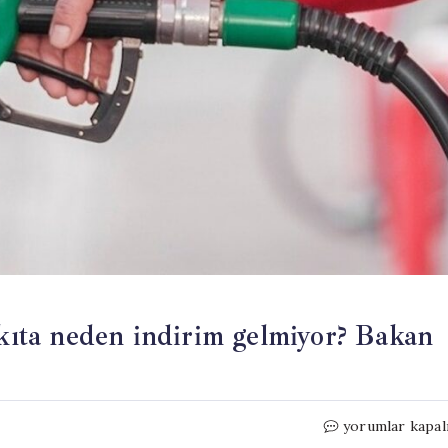
akıta neden indirim gelmiyor? Bakan
Petrol
yorumlar kapal
fiyatları