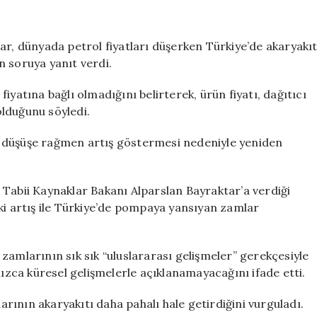
düşerken
akaryakıta
neden
ar, dünyada petrol fiyatları düşerken Türkiye’de akaryakı
indirim
in soruya yanıt verdi.
gelmiyor?
Bakan
iyatına bağlı olmadığını belirterek, ürün fiyatı, dağıtıcı
açıkladı
 olduğunu söyledi.
için
aki düşüşe rağmen artış göstermesi nedeniyle yeniden
ve Tabii Kaynaklar Bakanı Alparslan Bayraktar’a verdiği
ki artış ile Türkiye’de pompaya yansıyan zamlar
zamlarının sık sık “uluslararası gelişmeler” gerekçesiyle
nızca küresel gelişmelerle açıklanamayacağını ifade etti.
larının akaryakıtı daha pahalı hale getirdiğini vurguladı.