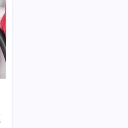
Merkez Bankası rezervleri 164,4 milyar
dolar oldu
KKM bakiyesi düşüşünü sürdürdü: Son
haftada 34 milyon lira azaldı
Resmen Meclis’e sunuldu: İşte 10 soruda
‘çerçeve yasa’ teklifi…
AKP’den kapalı grup toplantısı… Abdullah
Güler duyurdu: Çerçeve yasa bugün kesin
olarak Meclis’e sunulacak
İyileşmeyen yaralara dikkat: Cilt kanserinin
habercisi olabilir
Şimşek’ten turizm gelirlerine ilişkin
değerlendirme
Meteoroloji raporlarına yansıdı: Haziran
yağışlarında dikkat çeken tablo
Hızlı ve Öfkeli 11 Bütçe Engeline Takıldı
ı