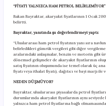
“FİYATI YALNIZCA HAM PETROL BELİRLEMİYOR”
Bakan Bayraktar, akaryakıt fiyatlarının 1 Ocak 2005
belirtti.
Bayraktar, yanıtında şu değerlendirmeyi yaptı:
“Uluslararası ham petrol fiyatının yanı sıra navlun
belirledikleri gümrük vergileri gibi diğer vergilem
aralarındaki anlaşmalar, benzin ve motorin gibi ürü
dönemsel gelişmeler de akaryakıt fiyatlarının oluş
satış fiyatının oluşumunda ise temel olarak üç ana b
fiyatı veya ithalat fiyatı), dağıtıcı ve bayi marjı i
NEDEN DÜŞMÜYOR?
Bayraktar, uluslararası piyasalarda petrol fiyatl
durumlarında akaryakıt fiyatlarının aynı seviyede
yalnızca ham petrol fiyatlarına bağlı olmamasından