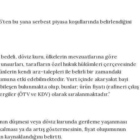
’ten bu yana serbest piyasa koşullarında belirlendiğini
 bedeli, döviz kuru, ülkelerin mevzuatlarına göre
e unsurları, tarafların özel hukuk hükümleri çerçevesinde
nlerin kendi arz-talepleri ile belirli bir zamandaki
umuna etki edebilmektedir. Yurt içinde akaryakıt bayi
ileşen bulunmakta olup, bunlar; ürün fiyatı (rafineri çıkış
le vergiler (ÖTV ve KDV) olarak sıralanmaktadır.”
arının düşmesi veya döviz kurunda gerileme yaşanması
 kalması ya da artış göstermesinin, fiyat oluşumunun
 kaynaklandığını belirtti.