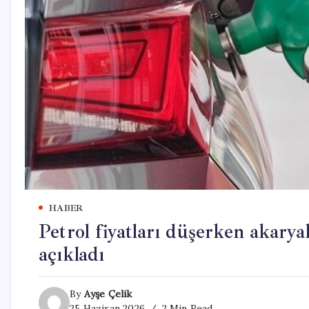
HABER
Petrol fiyatları düşerken akary
açıkladı
By
Ayşe Çelik
25 Haziran 2026
2 Min Read