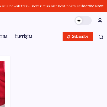
o our newsletter & never miss our best posts.
Subscribe Now!
TIM
İLETİŞİM
Subscribe
SON YAZILAR
Steam Oyuncuları 16 GB VRAM Kapasiteli
Ekran Kartlarına Yöneliyor