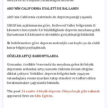
medya en az 6 kişinin yaralandığını duyurdu.
ABD’NİN CALIFORNIA EYALETİ DE SALLANDI
ABD’nin California eyaletinde de deprem paniği yaşandı.
USGS’nin açıklamasına göre, Redwood Valley bölgesinin 11
kilometre kuzeyinde 5,6 büyüklüğünde deprem meydana geldi.
Sarsıntının 8,8 kilometre derinlikte gerçekleştiği bildirildi.
İlk belirlemelere göre deprem nedeniyle can kaybı ya da ciddi
hasar bilgisi paylaşılmadı.
GÖZLER ARTÇI SARSINTILARDA
Uzmanlar, özellikle Venezuela’da meydana gelen iki büyük
depremin ardından artçı sarsıntı riskinin devam ettiğine
dikkat çekiyor. Yetkililer, deprem bölgelerinde yaşayan
vatandaşlara resmi uyarıları takip etmeleri ve tedbiri elden
bırakmamaları çağrısında bulundu.
The post
24 saatte 4 büyük deprem: Dünya beşik gibi sallandı
appeared first on
Kilis Egitim
.