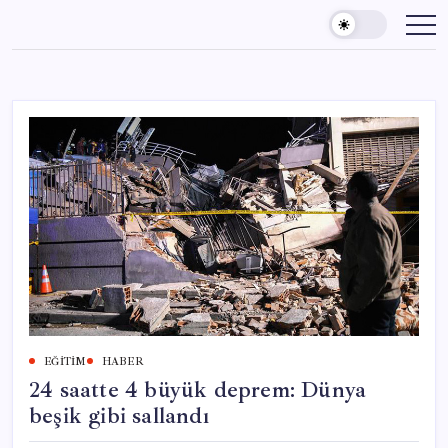
Skip
to
content
EĞITIM
HABER
24 saatte 4 büyük deprem: Dünya
beşik gibi sallandı