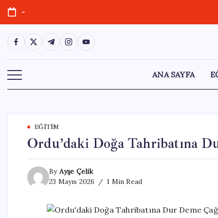
Skip
-
to
content
https://www.facebook.com/
https://twitter.com/
https://t.me/
https://www.instagram.com/
https://youtube.com/
ANA SAYFA
E
EĞITIM
Ordu’daki Doğa Tahribatına D
By
Ayşe Çelik
23 Mayıs 2026
1 Min Read