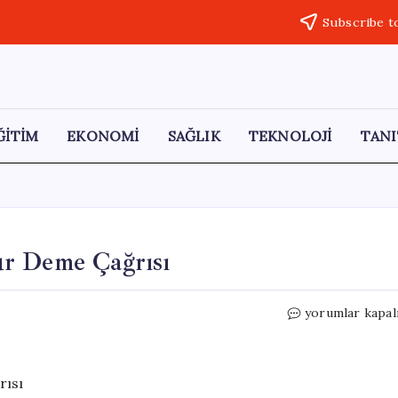
Subscribe t
ĞİTİM
EKONOMİ
SAĞLIK
TEKNOLOJİ
TANI
ur Deme Çağrısı
Ordu’daki
yorumlar kapal
Doğa
Tahribatına
Dur
Deme