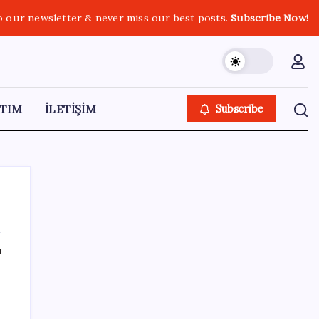
o our newsletter & never miss our best posts.
Subscribe Now!
TIM
İLETİŞİM
Subscribe
ı
SON YAZILAR
Yargıtay’dan kritik karar: SGK emekliye faiz
ödeyecek!