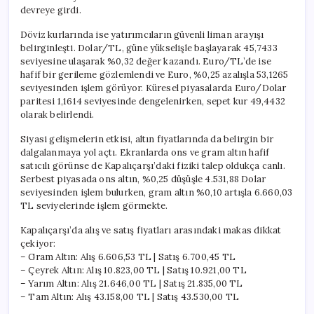
devreye girdi.
Döviz kurlarında ise yatırımcıların güvenli liman arayışı
belirginleşti. Dolar/TL, güne yükselişle başlayarak 45,7433
seviyesine ulaşarak %0,32 değer kazandı. Euro/TL’de ise
hafif bir gerileme gözlemlendi ve Euro, %0,25 azalışla 53,1265
seviyesinden işlem görüyor. Küresel piyasalarda Euro/Dolar
paritesi 1,1614 seviyesinde dengelenirken, sepet kur 49,4432
olarak belirlendi.
Siyasi gelişmelerin etkisi, altın fiyatlarında da belirgin bir
dalgalanmaya yol açtı. Ekranlarda ons ve gram altın hafif
satıcılı görünse de Kapalıçarşı’daki fiziki talep oldukça canlı.
Serbest piyasada ons altın, %0,25 düşüşle 4.531,88 Dolar
seviyesinden işlem bulurken, gram altın %0,10 artışla 6.660,03
TL seviyelerinde işlem görmekte.
Kapalıçarşı’da alış ve satış fiyatları arasındaki makas dikkat
çekiyor:
– Gram Altın: Alış 6.606,53 TL | Satış 6.700,45 TL
– Çeyrek Altın: Alış 10.823,00 TL | Satış 10.921,00 TL
– Yarım Altın: Alış 21.646,00 TL | Satış 21.835,00 TL
– Tam Altın: Alış 43.158,00 TL | Satış 43.530,00 TL