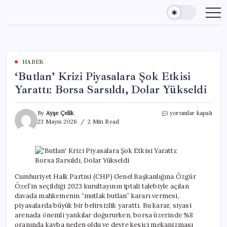
Skip
to
content
HABER
‘Butlan’ Krizi Piyasalara Şok Etkisi
Yarattı: Borsa Sarsıldı, Dolar Yükseldi
‘Butlan’
By
Ayşe Çelik
yorumlar kapalı
Krizi
23 Mayıs 2026
2 Min Read
Piyasalara
Şok
Etkisi
Yarattı:
Borsa
Sarsıldı,
Cumhuriyet Halk Partisi (CHP) Genel Başkanlığına Özgür
Dolar
Özel’in seçildiği 2023 kurultayının iptali talebiyle açılan
Yükseldi
davada mahkemenin “mutlak butlan” kararı vermesi,
için
piyasalarda büyük bir belirsizlik yarattı. Bu karar, siyasi
arenada önemli yankılar doğururken, borsa üzerinde %8
oranında kayba neden oldu ve devre kesici mekanizması