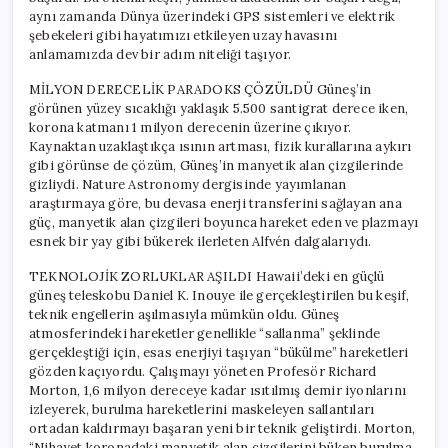
aynı zamanda Dünya üzerindeki GPS sistemleri ve elektrik
şebekeleri gibi hayatımızı etkileyen uzay havasını
anlamamızda dev bir adım niteliği taşıyor.
MİLYON DERECELİK PARADOKS ÇÖZÜLDÜ Güneş’in
görünen yüzey sıcaklığı yaklaşık 5.500 santigrat derece iken,
korona katmanı 1 milyon derecenin üzerine çıkıyor.
Kaynaktan uzaklaştıkça ısının artması, fizik kurallarına aykırı
gibi görünse de çözüm, Güneş’in manyetik alan çizgilerinde
gizliydi. Nature Astronomy dergisinde yayımlanan
araştırmaya göre, bu devasa enerji transferini sağlayan ana
güç, manyetik alan çizgileri boyunca hareket eden ve plazmayı
esnek bir yay gibi bükerek ilerleten Alfvén dalgalarıydı.
TEKNOLOJİK ZORLUKLAR AŞILDI Hawaii’deki en güçlü
güneş teleskobu Daniel K. Inouye ile gerçekleştirilen bu keşif,
teknik engellerin aşılmasıyla mümkün oldu. Güneş
atmosferindeki hareketler genellikle “sallanma” şeklinde
gerçekleştiği için, esas enerjiyi taşıyan “bükülme” hareketleri
gözden kaçıyordu. Çalışmayı yöneten Profesör Richard
Morton, 1,6 milyon dereceye kadar ısıtılmış demir iyonlarını
izleyerek, burulma hareketlerini maskeleyen sallantıları
ortadan kaldırmayı başaran yeni bir teknik geliştirdi. Morton,
“Nihayet koronadaki manyetik alan çizgilerini büken burulma