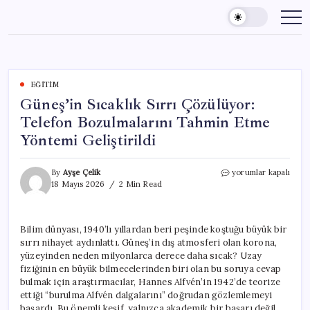
Skip
to
content
EĞITIM
Güneş’in Sıcaklık Sırrı Çözülüyor:
Telefon Bozulmalarını Tahmin Etme
Yöntemi Geliştirildi
Güneş’in
By
Ayşe Çelik
yorumlar kapalı
Sıcaklık
18 Mayıs 2026
2 Min Read
Sırrı
Çözülüyor:
Telefon
Bilim dünyası, 1940’lı yıllardan beri peşinde koştuğu büyük bir
Bozulmalarını
sırrı nihayet aydınlattı. Güneş’in dış atmosferi olan korona,
Tahmin
Etme
yüzeyinden neden milyonlarca derece daha sıcak? Uzay
Yöntemi
fiziğinin en büyük bilmecelerinden biri olan bu soruya cevap
Geliştirildi
bulmak için araştırmacılar, Hannes Alfvén’in 1942’de teorize
için
ettiği “burulma Alfvén dalgalarını” doğrudan gözlemlemeyi
başardı. Bu önemli keşif, yalnızca akademik bir başarı değil,