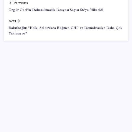
Previous
Özgür Özel’in Dokunulmazlık Dosyası Sayısı 56’ya Yükseldi
Next
Bakırlıoğlu: “Halk, Saldırılara Rağmen CHP ve Demokrasiye Daha Çok
Yaklaşıyor”
SON YAZILAR
Yargıtay’dan kritik karar: SGK emekliye faiz
ödeyecek!
Adalet Bakanlığı ‘projesi’: Hâkim ve savcılar yapay