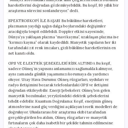
hareketlerini doğrudan gözlemleyebildik. Bu keşif, 80 yıllık bir
araştırma sürecini sonlandırıyor.” dedi.
SPEKTROSKOPİ İLE BAŞARI Bu bükülme hareketleri,
plazmanın yaydığı ışığın dalga boylarındaki değişimler
aracılığıyla tespit edilebildi. Doppler etkisi sayesinde,
Dünya’ya yaklaşan plazma “mavi kayma”, uzaklaşan plazma ise
“kırmızı kayma” olarak kaydedildi. Manyetik yapıların her iki
tarafındaki zıt renk imzaları, gizli bükülme hareketlerinin en
net kanıtı oldu.
GPS VE ELEKTRİK ŞEBEKELERİ RİSK ALTINDA Bu keşif,
sadece Güneş’in yapısını anlamamızı sağlamakla kalmıyor,
aynı zamanda günlük yaşamımızı korumaya da yardımcı
oluyor. Uzay Hava Durumu: Güneş rüzgarları, uyduları ve
radyo iletişimini bozarak telefonlardaki GPS ve iletişimi
doğrudan etkileyebilir. Enerji Şebekeleri: Güneş’ten gelen
manyetik bozulmalar, yeryüzündeki elektrik şebekelerini
tehdit edebilir. Kuantum Doğrulama: Keşif, enerjinin güneş
atmosferine nasıl güç verdiğini açıklayan teorik modelleri de
doğruluyor. Uluslararası bir araştırma ekibi tarafından
gerçekleştirilen bu atılım, Güneş rüzgarları ve manyetik
fırtınaların çok daha isabetli bir şekilde tahmin edilmesine