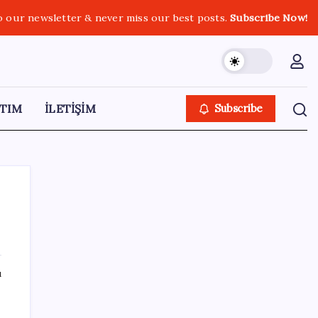
o our newsletter & never miss our best posts.
Subscribe Now!
TIM
İLETİŞİM
Subscribe
SON YAZILAR
ı
ABD ile ticaret gerilimine rağmen artış: Çin
malları tüm dünyayı sarıyor