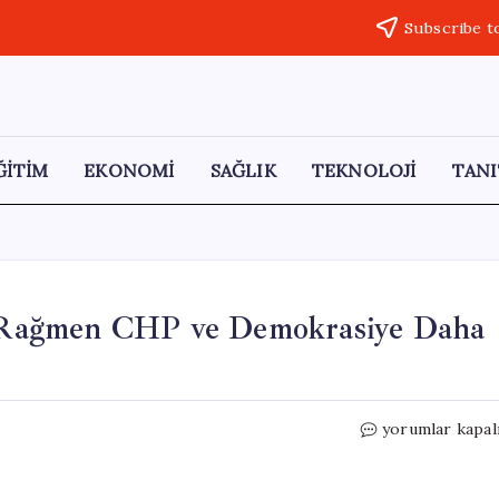
Subscribe t
ĞİTİM
EKONOMİ
SAĞLIK
TEKNOLOJİ
TANI
ra Rağmen CHP ve Demokrasiye Daha
Bakırlıoğlu:
yorumlar kapal
“Halk,
Saldırılara
Rağmen