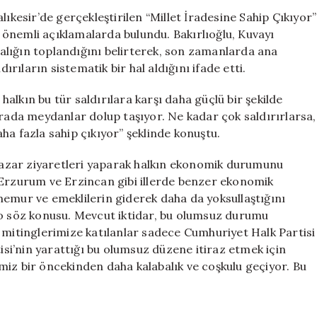
CHP
lıkesir’de gerçekleştirilen “Millet İradesine Sahip Çıkıyor”
ve
önemli açıklamalarda bulundu. Bakırlıoğlu, Kuvayı
Demokrasiye
abalığın toplandığını belirterek, son zamanlarda ana
Daha
ırıların sistematik bir hal aldığını ifade etti.
Çok
Yaklaşıyor”
 halkın bu tür saldırılara karşı daha güçlü bir şekilde
için
urada meydanlar dolup taşıyor. Ne kadar çok saldırırlarsa,
ha fazla sahip çıkıyor” şeklinde konuştu.
e pazar ziyaretleri yaparak halkın ekonomik durumunu
 Erzurum ve Erzincan gibi illerde benzer ekonomik
, memur ve emeklilerin giderek daha da yoksullaştığını
lo söz konusu. Mevcut iktidar, bu olumsuz durumu
 mitinglerimize katılanlar sadece Cumhuriyet Halk Partisi
tisi’nin yarattığı bu olumsuz düzene itiraz etmek için
miz bir öncekinden daha kalabalık ve coşkulu geçiyor. Bu