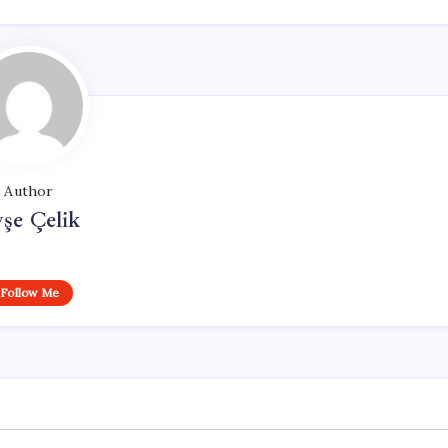
Author
şe Çelik
Follow Me