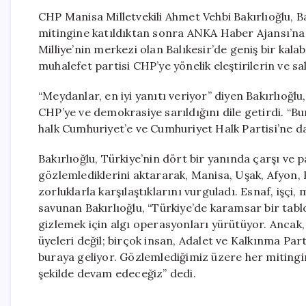
CHP Manisa Milletvekili Ahmet Vehbi Bakırlıoğlu, Ba
mitingine katıldıktan sonra ANKA Haber Ajansı’na 
Milliye’nin merkezi olan Balıkesir’de geniş bir kal
muhalefet partisi CHP’ye yönelik eleştirilerin ve sald
“Meydanlar, en iyi yanıtı veriyor” diyen Bakırlıoğlu,
CHP’ye ve demokrasiye sarıldığını dile getirdi. “B
halk Cumhuriyet’e ve Cumhuriyet Halk Partisi’ne da
Bakırlıoğlu, Türkiye’nin dört bir yanında çarşı v
gözlemlediklerini aktararak, Manisa, Uşak, Afyon,
zorluklarla karşılaştıklarını vurguladı. Esnaf, işçi
savunan Bakırlıoğlu, “Türkiye’de karamsar bir tab
gizlemek için algı operasyonları yürütüyor. Ancak,
üyeleri değil; birçok insan, Adalet ve Kalkınma Par
buraya geliyor. Gözlemlediğimiz üzere her mitingi
şekilde devam edeceğiz” dedi.