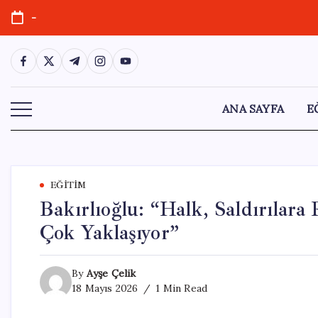
Skip
-
to
content
https://www.facebook.com/
https://twitter.com/
https://t.me/
https://www.instagram.com/
https://youtube.com/
ANA SAYFA
E
EĞITIM
Bakırlıoğlu: “Halk, Saldırıla
Çok Yaklaşıyor”
By
Ayşe Çelik
18 Mayıs 2026
1 Min Read