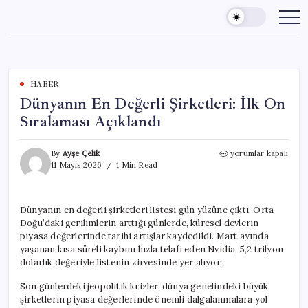
Skip
to
content
HABER
Dünyanın En Değerli Şirketleri: İlk On
Sıralaması Açıklandı
Dünyanın
By
Ayşe Çelik
yorumlar kapalı
En
11 Mayıs 2026
1 Min Read
Değerli
Şirketleri:
İlk
Dünyanın en değerli şirketleri listesi gün yüzüne çıktı. Orta
On
Doğu’daki gerilimlerin arttığı günlerde, küresel devlerin
Sıralaması
Açıklandı
piyasa değerlerinde tarihi artışlar kaydedildi. Mart ayında
için
yaşanan kısa süreli kaybını hızla telafi eden Nvidia, 5,2 trilyon
dolarlık değeriyle listenin zirvesinde yer alıyor.
Son günlerdeki jeopolitik krizler, dünya genelindeki büyük
şirketlerin piyasa değerlerinde önemli dalgalanmalara yol