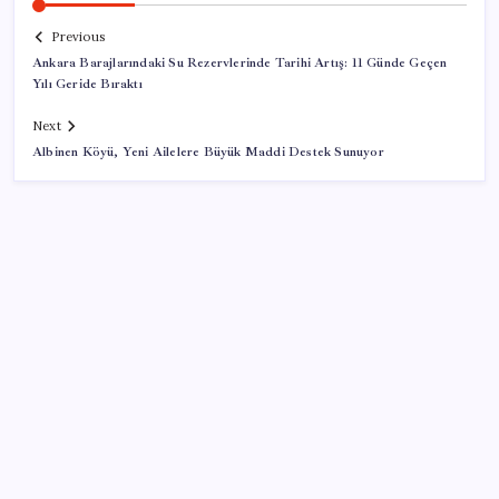
Previous
Ankara Barajlarındaki Su Rezervlerinde Tarihi Artış: 11 Günde Geçen
Yılı Geride Bıraktı
Next
Albinen Köyü, Yeni Ailelere Büyük Maddi Destek Sunuyor
SON YAZILAR
Tataristan’a İHA saldırısı: Ölümler nedeniyle yas ilan
edildi