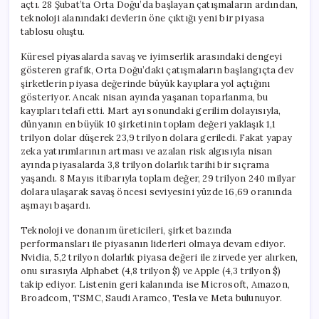
açtı. 28 Şubat’ta Orta Doğu’da başlayan çatışmaların ardından,
teknoloji alanındaki devlerin öne çıktığı yeni bir piyasa
tablosu oluştu.
Küresel piyasalarda savaş ve iyimserlik arasındaki dengeyi
gösteren grafik, Orta Doğu’daki çatışmaların başlangıçta dev
şirketlerin piyasa değerinde büyük kayıplara yol açtığını
gösteriyor. Ancak nisan ayında yaşanan toparlanma, bu
kayıpları telafi etti. Mart ayı sonundaki gerilim dolayısıyla,
dünyanın en büyük 10 şirketinin toplam değeri yaklaşık 1,1
trilyon dolar düşerek 23,9 trilyon dolara geriledi. Fakat yapay
zeka yatırımlarının artması ve azalan risk algısıyla nisan
ayında piyasalarda 3,8 trilyon dolarlık tarihi bir sıçrama
yaşandı. 8 Mayıs itibarıyla toplam değer, 29 trilyon 240 milyar
dolara ulaşarak savaş öncesi seviyesini yüzde 16,69 oranında
aşmayı başardı.
Teknoloji ve donanım üreticileri, şirket bazında
performansları ile piyasanın liderleri olmaya devam ediyor.
Nvidia, 5,2 trilyon dolarlık piyasa değeri ile zirvede yer alırken,
onu sırasıyla Alphabet (4,8 trilyon $) ve Apple (4,3 trilyon $)
takip ediyor. Listenin geri kalanında ise Microsoft, Amazon,
Broadcom, TSMC, Saudi Aramco, Tesla ve Meta bulunuyor.