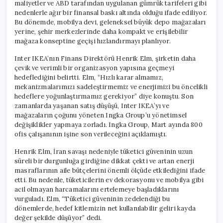
maliyetler ve ABD tarafından uygulanan gümrük tarifeleri gibi
nedenlerle ağır bir finansal baskı altında olduğu ifade ediliyor.
Bu dönemde, mobilya devi, geleneksel büyük depo mağazaları
yerine, şehir merkezlerinde daha kompakt ve erişilebilir
mağaza konseptine geçişi hızlandırmayı planlıyor.
Inter IKEA’nın Finans Direktörü Henrik Elm, şirketin daha
çevik ve verimli bir organizasyon yapısına geçmeyi
hedeflediğini belirtti. Elm, “Hızlı karar almamız,
mekanizmalarımızı sadeleştirmemiz ve enerjimizi bu öncelikli
hedeflere yoğunlaştırmamız gerekiyor” diye konuştu. Son
zamanlarda yaşanan satış düşüşü, Inter IKEA’yı ve
mağazaların çoğunu yöneten Ingka Group’u yönetimsel
değişiklikler yapmaya zorladı. Ingka Group, Mart ayında 800
ofis çalışanının işine son verileceğini açıklamıştı.
Henrik Elm, İran savaşı nedeniyle tüketici güveninin uzun
süreli bir durgunluğa girdiğine dikkat çekti ve artan enerji
masraflarının aile bütçelerini önemli ölçüde etkilediğini ifade
etti. Bu nedenle, tüketicilerin ev dekorasyonu ve mobilya gibi
acil olmayan harcamalarını ertelemeye başladıklarını
vurguladı. Elm, “Tüketici güveninin zedelendiği bu
dönemlerde, hedef kitlemizin net kullanılabilir geliri kayda
değer şekilde düşüyor” dedi.