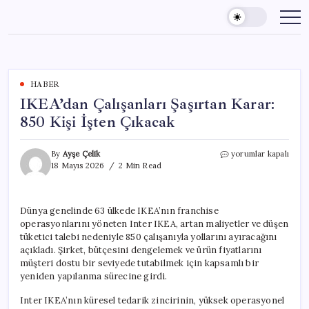
Skip
to
content
HABER
IKEA’dan Çalışanları Şaşırtan Karar:
850 Kişi İşten Çıkacak
IKEA’dan
By
Ayşe Çelik
yorumlar kapalı
Çalışanları
18 Mayıs 2026
2 Min Read
Şaşırtan
Karar:
850
Dünya genelinde 63 ülkede IKEA’nın franchise
Kişi
operasyonlarını yöneten Inter IKEA, artan maliyetler ve düşen
İşten
Çıkacak
tüketici talebi nedeniyle 850 çalışanıyla yollarını ayıracağını
için
açıkladı. Şirket, bütçesini dengelemek ve ürün fiyatlarını
müşteri dostu bir seviyede tutabilmek için kapsamlı bir
yeniden yapılanma sürecine girdi.
Inter IKEA’nın küresel tedarik zincirinin, yüksek operasyonel