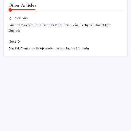
Other Articles
Previous
Kurban Bayramı’nda Otobüs Biletlerine Zam Geliyor: Hazırlıklar
Başladı
Next
Mutfak Yenileme Projesinde Tarihi Hazine Bulundu
SON YAZILAR
Yargıtay’dan kritik karar: SGK emekliye faiz