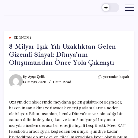
Skip
to
content
EKONOMI
8 Milyar Işık Yılı Uzaklıktan Gelen
Gizemli Sinyal: Dünya’nın
Oluşumundan Önce Yola Çıkmıştı
8
By
Ayşe Çelik
yorumlar kapalı
Milyar
13 Mayıs 2026
1 Min Read
Işık
Yılı
Uzaklıktan
Uzayın derinliklerinde meydana gelen galaktik birleşmeler,
Gelen
bazen insan aklını zorlayacak enerji patlamalarına neden
Gizemli
Sinyal:
olabiliyor. Bilim insanları, henüz Dünya’nın var olmadığı bir
Dünya’nın
zaman diliminde yola çıkan ve tam 8 milyar yıl boyunca
Oluşumundan
uzayda süzülen devasa bir enerji sinyali tespit etti. MeerKAT
Önce
teleskobu aracılığıyla keşfedilen bu sinyal, şimdiye kadar
Yola
kaydedilmiş en uzak ve en güçlü mikrodalga lazer olarak bilim