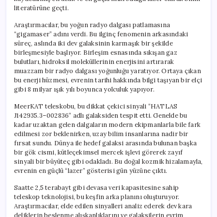
Çıkmıştı
literatürüne geçti.
için
Araştırmacılar, bu yoğun radyo dalgası patlamasına
“gigamaser” adını verdi. Bu ilginç fenomenin arkasındaki
süreç, aslında iki dev galaksinin karmaşık bir şekilde
birleşmesiyle başlıyor. Birleşim esnasında sıkışan gaz
bulutları, hidroksil moleküllerinin enerjisini artırarak
muazzam bir radyo dalgası yoğunluğu yaratıyor. Ortaya çıkan
bu enerji hüzmesi, evrenin tarihi hakkında bilgi taşıyan bir elçi
gibi 8 milyar ışık yılı boyunca yolculuk yapıyor.
MeerKAT teleskobu, bu dikkat çekici sinyali “HATLAS
J142935.3–002836” adlı galaksiden tespit etti. Genelde bu
kadar uzaktan gelen dalgaların modern ekipmanlarla bile fark
edilmesi zor beklenirken, uzay bilim insanlarına nadir bir
fırsat sundu. Dünya ile hedef galaksi arasında bulunan başka
bir gök cismi, kütleçekimsel mercek işlevi görerek zayıf
sinyali bir büyüteç gibi odakladı. Bu doğal kozmik hizalamayla,
evrenin en güçlü “lazer” gösterisi gün yüzüne çıktı.
Saatte 2,5 terabayt gibi devasa veri kapasitesine sahip
teleskop teknolojisi, bu keşfin arka planını oluşturuyor.
Araştırmacılar, elde edilen sinyalleri analiz ederek dev kara
deliklerin beslenme alışkanlıklarını ve galaksilerin evrim