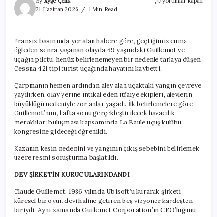
Ünlü
By
Ayşe Çelik
yorumlar kapalı
iş
21 Haziran 2026
1 Min Read
insanı
uçak
kazasında
Fransız basınında yer alan habere göre, geçtiğimiz cuma
hayatını
öğleden sonra yaşanan olayda 69 yaşındaki Guillemot ve
kaybetti
için
uçağın pilotu, henüz belirlenemeyen bir nedenle tarlaya düşen
Cessna 421 tipi turist uçağında hayatını kaybetti.
Çarpmanın hemen ardından alev alan uçaktaki yangın çevreye
yayılırken, olay yerine intikal eden itfaiye ekipleri, alevlerin
büyüklüğü nedeniyle zor anlar yaşadı. İlk belirlemelere göre
Guillemot’nun, hafta sonu gerçekleştirilecek havacılık
meraklıları buluşması kapsamında La Baule uçuş kulübü
kongresine gideceği öğrenildi.
Kazanın kesin nedenini ve yangının çıkış sebebini belirlemek
üzere resmi soruşturma başlatıldı.
DEV ŞİRKETİN KURUCULARINDANDI
Claude Guillemot, 1986 yılında Ubisoft’u kurarak şirketi
küresel bir oyun devi haline getiren beş vizyoner kardeşten
biriydi. Aynı zamanda Guillemot Corporation’ın CEO’luğunu