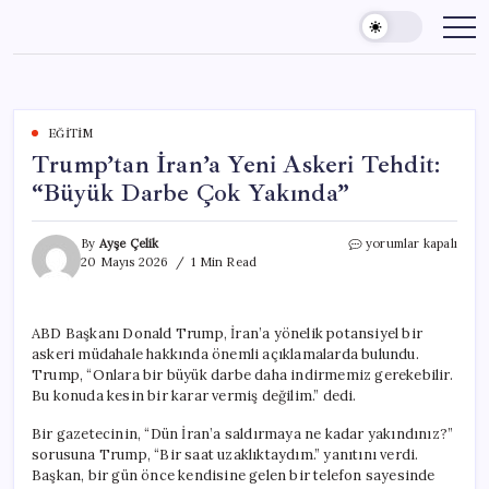
Skip
to
content
EĞITIM
Trump’tan İran’a Yeni Askeri Tehdit:
“Büyük Darbe Çok Yakında”
Trump’tan
By
Ayşe Çelik
yorumlar kapalı
İran’a
20 Mayıs 2026
1 Min Read
Yeni
Askeri
Tehdit:
ABD Başkanı Donald Trump, İran’a yönelik potansiyel bir
“Büyük
askeri müdahale hakkında önemli açıklamalarda bulundu.
Darbe
Çok
Trump, “Onlara bir büyük darbe daha indirmemiz gerekebilir.
Yakında”
Bu konuda kesin bir karar vermiş değilim.” dedi.
için
Bir gazetecinin, “Dün İran’a saldırmaya ne kadar yakındınız?”
sorusuna Trump, “Bir saat uzaklıktaydım.” yanıtını verdi.
Başkan, bir gün önce kendisine gelen bir telefon sayesinde