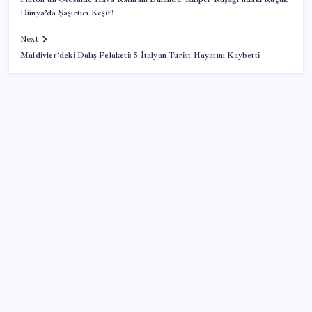
Dünya’da Şaşırtıcı Keşif!
Next
Maldivler’deki Dalış Felaketi: 5 İtalyan Turist Hayatını Kaybetti
SON YAZILAR
Resmen Meclis’e sunuldu: İşte 10 soruda ‘çerçeve
yasa’ teklifi…
AKP’den kapalı grup toplantısı… Abdullah Güler
duyurdu: Çerçeve yasa bugün kesin olarak Meclis’e
sunulacak