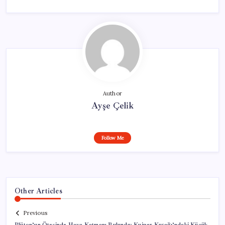
Author
Ayşe Çelik
Follow Me
Other Articles
Previous
Plüton’un Ötesinde Hava Katmanı Bulundu: Kuiper Kuşağı’ndaki Küçük