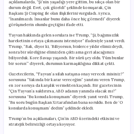
açıklamalarda, “Şi’nin yaşadığı yere gittim, bu sıkça olan bir
durum değil. Evet, çok güzeldi” şeklinde konuşarak, Çin
Başkanı Şi Cinping ile olan ilişkilerini vurguladı. Ayrıca,
“İnanılmazdı. İnsanlar bunu daha önce hiç görmedi” diyerek
görüşmelerin olumlu geçtiğini ifade etti.
Tayvan hakkında gelen sorulara ise Trump, “Şi, bağımsızlık
hareketinin ortaya çıkmasını istemiyor” ifadesiyle yanıt verdi.
Trump, “Bak, diyor ki, ‘Biliyorsun, binlerce yıldır elimizdeydi,
sonra bir süreliğine elimizden çıktı ama geri alacağımızı
biliyorduk. Kore Savaşı yaşandı. Bir sürü şey oldu. Tüm bunlar
bir sorun’” diyerek, durumun karmaşıklığına dikkat çekti.
Gazetecilerin, “Tayvan’a silah satışına onay verecek misiniz?”
sorusuna “Yakında bir karar vereceğim” yanıtını veren Trump,
en zor soruya da karşılık vermekten kaçındı. Bir gazetecinin
“Çin Tayvan’a saldırırsa, ABD adanın yanında olacak mı?”
sorusuna “Bu konuda konuşmam” diyerek yanıt verdi. Trump,
“Bu soru bugün Başkan Xi tarafından bana soruldu. Ben de ‘O
konularda konuşmam’ dedim” şeklinde ekledi.
Trump’ın bu açıklamaları, Çin’in ABD üzerindeki etkisini ve
stratejik belirsizliği ortaya koyuyor.