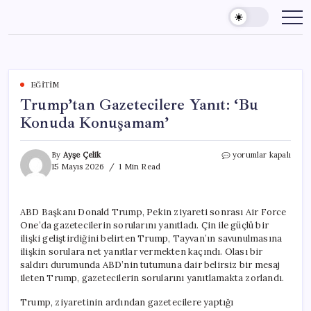
Skip
to
content
EĞITIM
Trump’tan Gazetecilere Yanıt: ‘Bu
Konuda Konuşamam’
Trump’tan
By
Ayşe Çelik
yorumlar kapalı
Gazetecilere
15 Mayıs 2026
1 Min Read
Yanıt:
‘Bu
Konuda
ABD Başkanı Donald Trump, Pekin ziyareti sonrası Air Force
Konuşamam’
One’da gazetecilerin sorularını yanıtladı. Çin ile güçlü bir
için
ilişki geliştirdiğini belirten Trump, Tayvan’ın savunulmasına
ilişkin sorulara net yanıtlar vermekten kaçındı. Olası bir
saldırı durumunda ABD’nin tutumuna dair belirsiz bir mesaj
ileten Trump, gazetecilerin sorularını yanıtlamakta zorlandı.
Trump, ziyaretinin ardından gazetecilere yaptığı