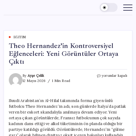
Skip
to
content
EĞITIM
Theo Hernandez’in Kontroversiyel
Eğlenceleri: Yeni Görüntüler Ortaya
Çıktı
Theo
By
Ayşe Çelik
yorumlar kapalı
Hernandez’in
12 Mayıs 2026
1 Min Read
Kontroversiyel
Eğlenceleri:
Yeni
Suudi Arabistan’ın Al-Hilal takımında forma giyen ünlü
Görüntüler
futbolcu Theo Hernandez’in adı, son günlerde İtalya’da patlak
Ortaya
Çıktı
veren bir eskort skandalıyla anılmaya devam ediyor. Yeni
için
ortaya çıkan görüntülerde, Fransız futbolcunun çok sayıda
kadının dans ettiği ve alkol tüketiminin ön planda olduğu bir
partiye katıldığı görüldü. Görüntülerde, Hernandez’in “gülme
gazı” olarak bilinen dinitroz oksit içeren balonları kullandığı