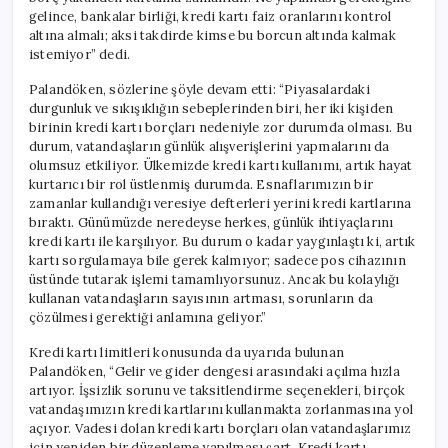
Yaşıyor”
gelince, bankalar birliği, kredi kartı faiz oranlarını kontrol
için
altına almalı; aksi takdirde kimse bu borcun altında kalmak
istemiyor” dedi.
Palandöken, sözlerine şöyle devam etti: “Piyasalardaki
durgunluk ve sıkışıklığın sebeplerinden biri, her iki kişiden
birinin kredi kartı borçları nedeniyle zor durumda olması. Bu
durum, vatandaşların günlük alışverişlerini yapmalarını da
olumsuz etkiliyor. Ülkemizde kredi kartı kullanımı, artık hayat
kurtarıcı bir rol üstlenmiş durumda. Esnaflarımızın bir
zamanlar kullandığı veresiye defterleri yerini kredi kartlarına
bıraktı. Günümüzde neredeyse herkes, günlük ihtiyaçlarını
kredi kartı ile karşılıyor. Bu durum o kadar yaygınlaştı ki, artık
kartı sorgulamaya bile gerek kalmıyor; sadece pos cihazının
üstünde tutarak işlemi tamamlıyorsunuz. Ancak bu kolaylığı
kullanan vatandaşların sayısının artması, sorunların da
çözülmesi gerektiği anlamına geliyor.”
Kredi kartı limitleri konusunda da uyarıda bulunan
Palandöken, “Gelir ve gider dengesi arasındaki açılma hızla
artıyor. İşsizlik sorunu ve taksitlendirme seçenekleri, birçok
vatandaşımızın kredi kartlarını kullanmakta zorlanmasına yol
açıyor. Vadesi dolan kredi kartı borçları olan vatandaşlarımız
için yeniden bir düzenleme yapılması şart. Kredi kartı