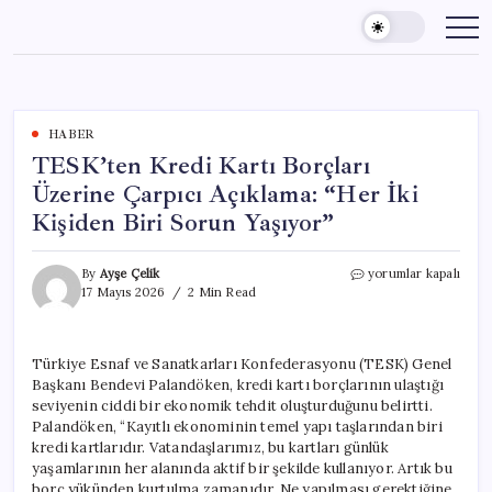
Skip
to
content
HABER
TESK’ten Kredi Kartı Borçları
Üzerine Çarpıcı Açıklama: “Her İki
Kişiden Biri Sorun Yaşıyor”
TESK’ten
By
Ayşe Çelik
yorumlar kapalı
Kredi
17 Mayıs 2026
2 Min Read
Kartı
Borçları
Üzerine
Türkiye Esnaf ve Sanatkarları Konfederasyonu (TESK) Genel
Çarpıcı
Başkanı Bendevi Palandöken, kredi kartı borçlarının ulaştığı
Açıklama:
“Her
seviyenin ciddi bir ekonomik tehdit oluşturduğunu belirtti.
İki
Palandöken, “Kayıtlı ekonominin temel yapı taşlarından biri
Kişiden
kredi kartlarıdır. Vatandaşlarımız, bu kartları günlük
Biri
yaşamlarının her alanında aktif bir şekilde kullanıyor. Artık bu
Sorun
borç yükünden kurtulma zamanıdır. Ne yapılması gerektiğine