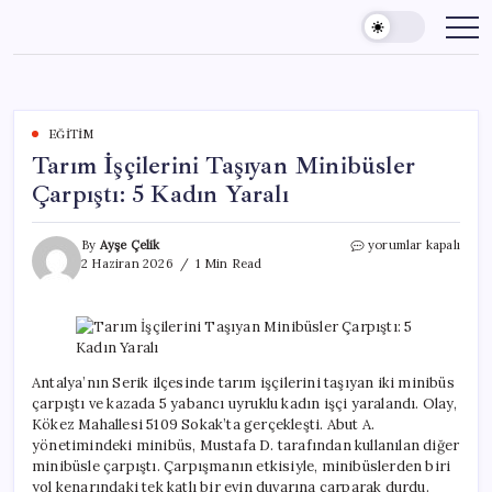
Skip
to
content
EĞITIM
Tarım İşçilerini Taşıyan Minibüsler
Çarpıştı: 5 Kadın Yaralı
Tarım
By
Ayşe Çelik
yorumlar kapalı
İşçilerini
2 Haziran 2026
1 Min Read
Taşıyan
Minibüsler
Çarpıştı:
5
Kadın
Yaralı
Antalya’nın Serik ilçesinde tarım işçilerini taşıyan iki minibüs
için
çarpıştı ve kazada 5 yabancı uyruklu kadın işçi yaralandı. Olay,
Kökez Mahallesi 5109 Sokak’ta gerçekleşti. Abut A.
yönetimindeki minibüs, Mustafa D. tarafından kullanılan diğer
minibüsle çarpıştı. Çarpışmanın etkisiyle, minibüslerden biri
yol kenarındaki tek katlı bir evin duvarına çarparak durdu.