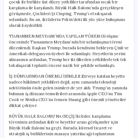
çocuk ile birlikte üst düzey yetkililer tarafından sıcak bir
karşılama ile karşılandı. Büyük Halk Salonu’nda gerçekleşen
görüşmede, Çin lideri Şi Cinping, Trump’ı el sıkışarak
selamladı. Bu an, iki liderin Pekin’deki ilk yüz yüze buluşması
olarak kaydedildi.
TİANANMEN MEYDANI’NDA YAPILAN TÖREN Görüşme
öncesinde Tiananmen Meydanı’nda bir selamlaşma töreni
düzenlendi. Başkan Trump, burada kendisini bekleyen Çinli ve
Amerikalı delegasyon üyeleri ile selamlaştı. Heyetlerin yerini
almasının ardından, Trump her iki ülkeden yetkililerle tek tek
tokalaşarak toplantı öncesi nazik bir şekilde selamlaştı.
İŞ DÜNYASINDAN ÖNEMLİ İSİMLER Zirveye katılan heyette
sadece hükümet yetkilileri değil, aynı zamanda teknoloji
sektörünün önde gelen isimleri de yer aldı. Trump’ın yanında
bulunan iş dünyası temsilcileri arasında Apple CEO’su Tim
Cook ve Nvidia CEO’su Jensen Huang gibi önemli yöneticiler
dikkat çekiyor.
BÜYÜK HALK SALONU’NA GEÇİŞ İki lider, karşılama
töreninin ardından ikili ve heyetler arası görüşmeler için
Büyük Halk Salonu’na geçti. Burada, küresel ticaret ve
stratejik iş birliklerinin masaya yatırılacağı toplantının