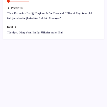
Previous
Türk Eczacılar Birliği Başkanı İrfan Demirci: “Ulusal İlaç Sanayisi
Gelişmeden Sağlıkta Söz Sahibi Olamayız”
Next
Türkiye, Dünya’nın En İyi Ülkelerinden Biri
SON YAZILAR
Merkez Bankası rezervleri 164,4 milyar dolar oldu
KKM bakiyesi düşüşünü sürdürdü: Son haftada 34