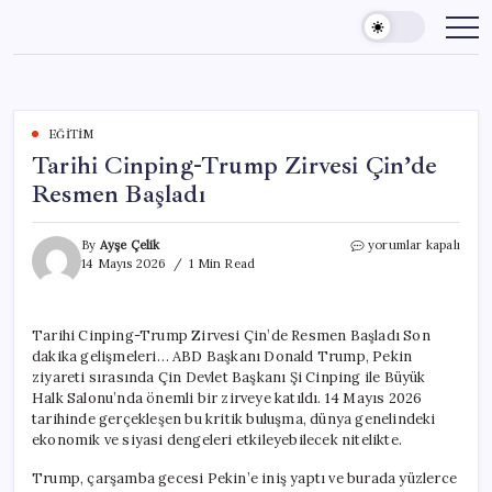
Skip
to
content
EĞITIM
Tarihi Cinping-Trump Zirvesi Çin’de
Resmen Başladı
Tarihi
By
Ayşe Çelik
yorumlar kapalı
Cinping-
14 Mayıs 2026
1 Min Read
Trump
Zirvesi
Çin’de
Tarihi Cinping-Trump Zirvesi Çin’de Resmen Başladı Son
Resmen
dakika gelişmeleri… ABD Başkanı Donald Trump, Pekin
Başladı
için
ziyareti sırasında Çin Devlet Başkanı Şi Cinping ile Büyük
Halk Salonu’nda önemli bir zirveye katıldı. 14 Mayıs 2026
tarihinde gerçekleşen bu kritik buluşma, dünya genelindeki
ekonomik ve siyasi dengeleri etkileyebilecek nitelikte.
Trump, çarşamba gecesi Pekin’e iniş yaptı ve burada yüzlerce