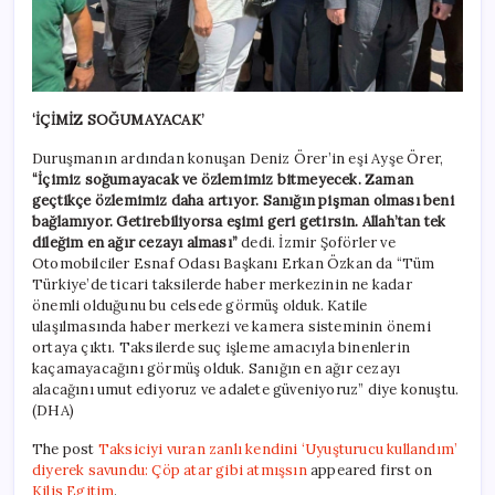
‘İÇİMİZ SOĞUMAYACAK’
Duruşmanın ardından konuşan Deniz Örer’in eşi Ayşe Örer,
“İçimiz soğumayacak ve özlemimiz bitmeyecek. Zaman
geçtikçe özlemimiz daha artıyor. Sanığın pişman olması beni
bağlamıyor. Getirebiliyorsa eşimi geri getirsin. Allah’tan tek
dileğim en ağır cezayı alması”
dedi. İzmir Şoförler ve
Otomobilciler Esnaf Odası Başkanı Erkan Özkan da “Tüm
Türkiye’de ticari taksilerde haber merkezinin ne kadar
önemli olduğunu bu celsede görmüş olduk. Katile
ulaşılmasında haber merkezi ve kamera sisteminin önemi
ortaya çıktı. Taksilerde suç işleme amacıyla binenlerin
kaçamayacağını görmüş olduk. Sanığın en ağır cezayı
alacağını umut ediyoruz ve adalete güveniyoruz” diye konuştu.
(DHA)
The post
Taksiciyi vuran zanlı kendini ‘Uyuşturucu kullandım’
diyerek savundu: Çöp atar gibi atmışsın
appeared first on
Kilis Egitim
.