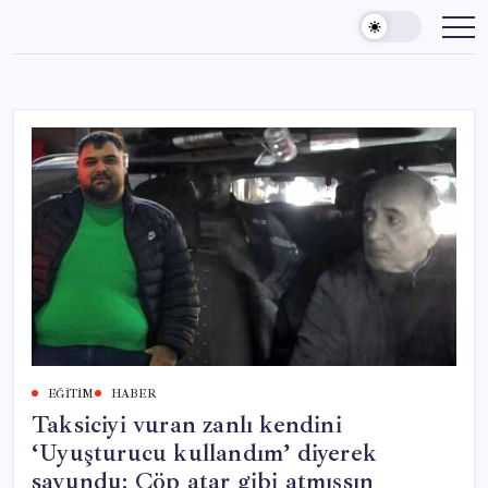
Skip
to
content
EĞITIM
HABER
Taksiciyi vuran zanlı kendini
‘Uyuşturucu kullandım’ diyerek
savundu: Çöp atar gibi atmışsın