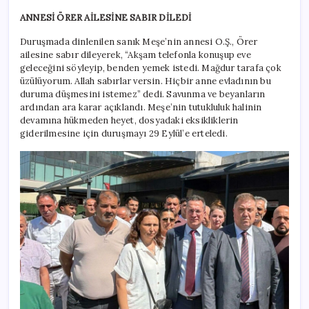
ANNESİ ÖRER AİLESİNE SABIR DİLEDİ
Duruşmada dinlenilen sanık Meşe’nin annesi O.Ş., Örer
ailesine sabır dileyerek, “Akşam telefonla konuşup eve
geleceğini söyleyip, benden yemek istedi. Mağdur tarafa çok
üzülüyorum. Allah sabırlar versin. Hiçbir anne evladının bu
duruma düşmesini istemez” dedi. Savunma ve beyanların
ardından ara karar açıklandı. Meşe’nin tutukluluk halinin
devamına hükmeden heyet, dosyadaki eksikliklerin
giderilmesine için duruşmayı 29 Eylül’e erteledi.