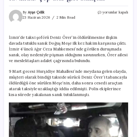
Taksiciyi
By
Ayşe Çelik
yorumlar kapalı
vuran
23 Haziran 2026
2 Min Read
zanlı
kendini
‘Uyuşturucu
İzmir’de taksi şoförü Deniz Örer’in öldürülmesine ilişkin
kullandım’
davada tutuklu sanık Doğuş Meşe ilk kez hakim karşısına çıktı.
diyerek
savundu:
İzmir 4’üncü Ağır Ceza Mahkemesi’nde görülen duruşmada
Çöp
sanık, olay nedeniyle pişman olduğunu savunurken, Örer ailesi
atar
ve meslektaşları adalet çağrısında bulundu.
gibi
atmışsın
9 Mart gecesi Hurşidiye Mahallesi’nde meydana gelen olayda,
için
müşteri olarak bindiği takside sürücü Deniz Örer’i tabancayla
öldürdüğü öne sürülen Meşe’nin, daha sonra cesedi araçtan
atarak taksiyle uzaklaştığı iddia edilmişti. Polis ekiplerince
kısa sürede yakalanan sanık tutuklanmıştı.