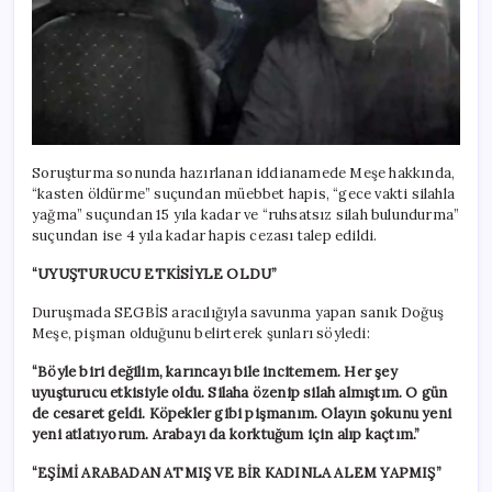
Soruşturma sonunda hazırlanan iddianamede Meşe hakkında,
“kasten öldürme” suçundan müebbet hapis, “gece vakti silahla
yağma” suçundan 15 yıla kadar ve “ruhsatsız silah bulundurma”
suçundan ise 4 yıla kadar hapis cezası talep edildi.
“UYUŞTURUCU ETKİSİYLE OLDU”
Duruşmada SEGBİS aracılığıyla savunma yapan sanık Doğuş
Meşe, pişman olduğunu belirterek şunları söyledi:
“Böyle biri değilim, karıncayı bile incitemem. Her şey
uyuşturucu etkisiyle oldu. Silaha özenip silah almıştım. O gün
de cesaret geldi. Köpekler gibi pişmanım. Olayın şokunu yeni
yeni atlatıyorum. Arabayı da korktuğum için alıp kaçtım.”
“EŞİMİ ARABADAN ATMIŞ VE BİR KADINLA ALEM YAPMIŞ”