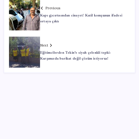
Previous
Kapı gıcırtısından cinayet! Katil komşunun ifadesi
ortaya çıktı
Next
Eğitimcilerden Tekin’e siyah çelenkli tepki:
Karşımızda barikat değil çözüm istiyoruz!
SON YAZILAR