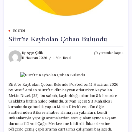
EĞITIM
Siirt’te Kaybolan Çoban Bulundu
Siirt’te
By
Ayşe Çelik
yorumlar kapalı
Kaybolan
11 Haziran 2026
1 Min Read
Çoban
Bulundu
için
Siirt’te Kaybolan Çoban Bulundu Posted on 11 Haziran 2026
by Yusuf Arslan SİİRT’te, dün hayvan otlatırken kaybolan
Metin Dizek (33), bu sabah, kaybolduğu alandan 8 kilometre
uzaklıkta bitkin halde bulundu. Şirvan ilçesi Sit Mahallesi
kırsalında çobanlık yapan Metin Dizek’ten, dün öğle
saatlerinden itibaren haber alamayan yakınları, kendi
imkanlarıyla yaptığı aramalardan sonuç alamayınca akşam,
durumu 112 Acil Çağrı Merkezi’ne bildirdi. İhbar üzerine
bölgede geniş çaplı arama kurtarma çalışması başlatıldı.