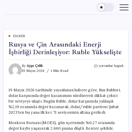
Skip
to
content
HABER
Rusya ve Çin Arasındaki Enerji
İşbirliği Derinleşiyor: Ruble Yükselişte
Rusya
By
Ayşe Çelik
yorumlar kapalı
ve
19 Mayıs 2026
1 Min Read
Çin
Arasındaki
Enerji
19 Mayıs 2026 tarihinde yayınlanan habere göre, Rus Rublesi,
İşbirliği
dolar karşısında değer kazanımını sürdürerek dikkat çekici
Derinleşiyor:
Ruble
bir seviyeye ulaştı. Bugün Ruble, dolar karşısında yaklaşık
Yükselişte
%2,19 oranında değer kazanarak, dolar/ruble paritesi Şubat
için
2023’ten bu yana ilk kez 71 seviyesinin altına geriledi.
Moskova Borsası (MOEX), gün içerisinde %0,27 oranında
değer kaybı yaşayarak 2.660 puana düştü. Benzer şekilde,