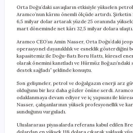
Orta Doğu’daki savaşların etkisiyle yükselen petrol f
Aramco’nun kârını önemli ölçüde artırdı. Şirketin n
6,5 milyar dolar artarak yüzde 25 oranında yükseld
mart döneminde net kârı 32,5 milyar dolara ulaştı
Aramco CEO’su Amin Nasser, Orta Doğu’daki jeopol
operasyonel dayanıklılık ve esneklik gösterdiğini b
kapasitemiz ile Doğu-Batı Boru Hattı, küresel enerji
olarak önemini kanıtladı ve Hürmüz Boğazı’ndaki s
destek sağladı” şeklinde konuştu.
Son gelişmeler, petrol ve doğalgazın enerji arz gü
olduğunu bir kez daha gözler önüne serdi. Aramco,
odaklanmaya devam ediyor ve iç yapısını ile küresel 
Nasser, çalışanlarının yüksek profesyonellik ve kar
sunduğunu vurguladı.
Uluslararası piyasalarda referans kabul edilen Brent
dolardan en yüksek 118 dolara çıkarak yaklaşık yü