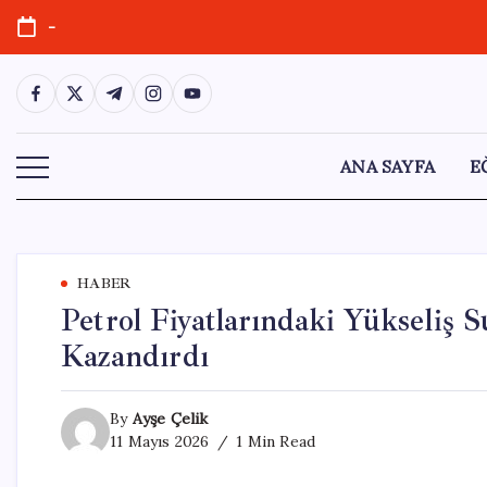
Skip
-
to
content
https://www.facebook.com/
https://twitter.com/
https://t.me/
https://www.instagram.com/
https://youtube.com/
ANA SAYFA
E
HABER
Petrol Fiyatlarındaki Yükseliş 
Kazandırdı
By
Ayşe Çelik
11 Mayıs 2026
1 Min Read