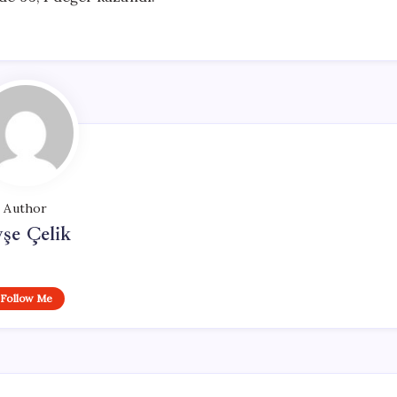
Author
şe Çelik
Follow Me