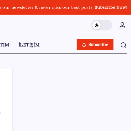
o our newsletter & never miss our best posts.
Subscribe Now!
TIM
İLETİŞİM
Subscribe
SON YAZILAR
ı
Resmen Meclis’e sunuldu: İşte 10 soruda
‘çerçeve yasa’ teklifi…