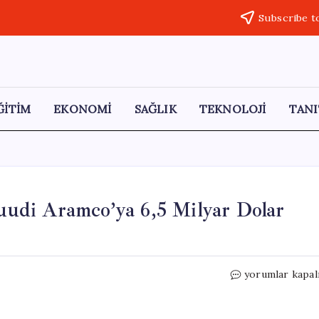
Subscribe t
ĞİTİM
EKONOMİ
SAĞLIK
TEKNOLOJİ
TANI
Suudi Aramco’ya 6,5 Milyar Dolar
Petrol
yorumlar kapal
Fiyatlarındaki
Yükseliş
Suudi