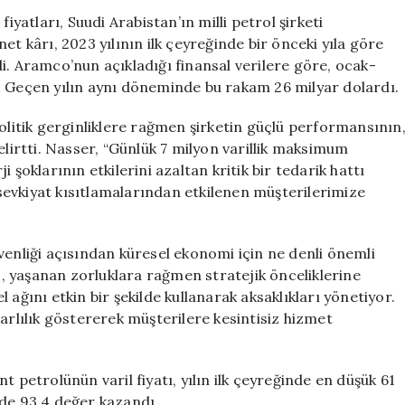
Aramco’ya
iyatları, Suudi Arabistan’ın milli petrol şirketi
6,5
et kârı, 2023 yılının ilk çeyreğinde bir önceki yıla göre
Milyar
i. Aramco’nun açıkladığı finansal verilere göre, ocak-
Dolar
. Geçen yılın aynı döneminde bu rakam 26 milyar dolardı.
Kazandırdı
için
itik gerginliklere rağmen şirketin güçlü performansının
elirtti. Nasser, “Günlük 7 milyon varillik maksimum
 şoklarının etkilerini azaltan kritik bir tedarik hattı
evkiyat kısıtlamalarından etkilenen müşterilerimize
venliği açısından küresel ekonomi için ne denli önemli
 yaşanan zorluklara rağmen stratejik önceliklerine
ağını etkin bir şekilde kullanarak aksaklıkları yönetiyor.
arlılık göstererek müşterilere kesintisiz hizmet
 petrolünün varil fiyatı, yılın ilk çeyreğinde en düşük 61
zde 93,4 değer kazandı.