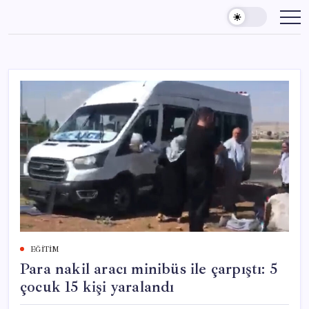
Skip
to
content
EĞITIM
Para nakil aracı minibüs ile çarpıştı: 5
çocuk 15 kişi yaralandı