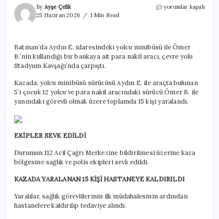
Para
By
Ayşe Çelik
yorumlar kapalı
nakil
25 Haziran 2026
1 Min Read
aracı
minibüs
ile
Batman’da Aydın E. idaresindeki yolcu minibüsü ile Ömer
çarpıştı:
B.’nin kullandığı bir bankaya ait para nakil aracı, çevre yolu
5
çocuk
Stadyum Kavşağı’nda çarpıştı.
15
kişi
Kazada; yolcu minibüsü sürücüsü Aydın E. ile araçta bulunan
yaralandı
5’i çocuk 12 yolcu ve para nakil aracındaki sürücü Ömer B. ile
için
yanındaki görevli olmak üzere toplamda 15 kişi yaralandı.
EKİPLER SEVK EDİLDİ
Durumun 112 Acil Çağrı Merkezine bildirilmesi üzerine kaza
bölgesine sağlık ve polis ekipleri sevk edildi.
KAZADA YARALANAN 15 KİŞİ HASTANEYE KALDIRILDI
Yaralılar, sağlık görevlilerinin ilk müdahalesinin ardından
hastanelere kaldırılıp tedaviye alındı.