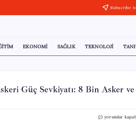
Subscribe t
ĞİTİM
EKONOMİ
SAĞLIK
TEKNOLOJİ
TANI
skeri Güç Sevkiyatı: 8 Bin Asker ve
Pakistan’ın
yorumlar kapal
Suudi
Arabistan’a
Askeri