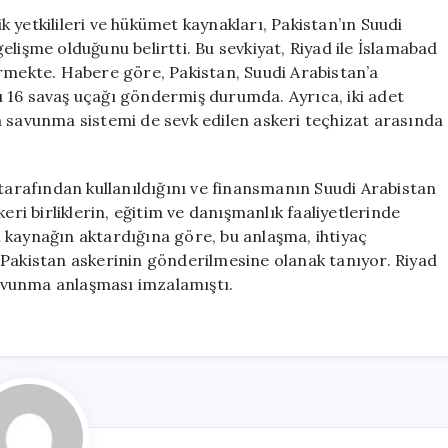
Güç
 yetkilileri ve hükümet kaynakları, Pakistan’ın Suudi
Sevkiyatı:
lişme olduğunu belirtti. Bu sevkiyat, Riyad ile İslamabad
8
ermekte. Habere göre, Pakistan, Suudi Arabistan’a
Bin
 16 savaş uçağı göndermiş durumda. Ayrıca, iki adet
Asker
a savunma sistemi de sevk edilen askeri teçhizat arasında
ve
16
Savaş
 tarafından kullanıldığını ve finansmanın Suudi Arabistan
Uçağı
için
eri birliklerin, eğitim ve danışmanlık faaliyetlerinde
lı kaynağın aktardığına göre, bu anlaşma, ihtiyaç
 Pakistan askerinin gönderilmesine olanak tanıyor. Riyad
 savunma anlaşması imzalamıştı.