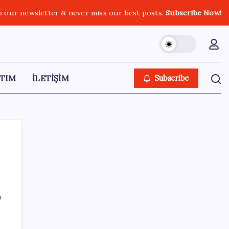
o our newsletter & never miss our best posts.
Subscribe Now!
TIM
İLETİŞİM
Subscribe
SON YAZILAR
ı
Merkez Bankası rezervleri 164,4 milyar
dolar oldu