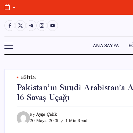
Skip
-
to
content
https://www.facebook.com/
https://twitter.com/
https://t.me/
https://www.instagram.com/
https://youtube.com/
ANA SAYFA
E
EĞITIM
Pakistan’ın Suudi Arabistan’a A
16 Savaş Uçağı
By
Ayşe Çelik
20 Mayıs 2026
1 Min Read