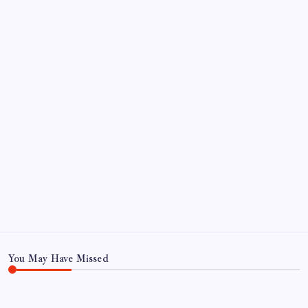
Sayaç
Kategoriler
Eğitim
Ekonomi
Haber
Sağlık
Teknoloji
You May Have Missed