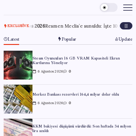
Skip
to
content
 Ağustos 2026
Resmen Meclis’e sunuldu: İşte 10 soruda ‘çerçeve 
EXCLUSIVE
Latest
Popular
Update
Steam Oyuncuları 16 GB VRAM Kapasiteli Ekran
Kartlarına Yöneliyor
6 Ağustos 2026
0
Merkez Bankası rezervleri 164,4 milyar dolar oldu
6 Ağustos 2026
0
KKM bakiyesi düşüşünü sürdürdü: Son haftada 34 milyon
lira azaldı