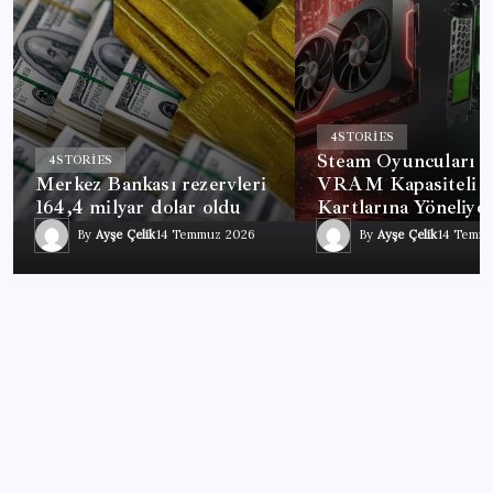
4
STORIES
Steam Oyuncuları 
4
STORIES
Merkez Bankası rezervleri
VRAM Kapasiteli 
164,4 milyar dolar oldu
Kartlarına Yöneliyo
By
Ayşe Çelik
14 Temmuz 2026
By
Ayşe Çelik
14 Temm