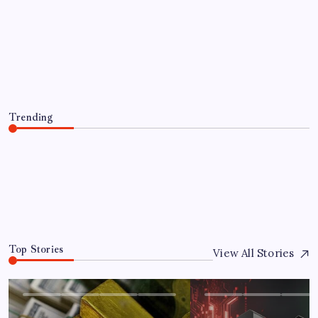
EKONOMI
Steam Oyuncuları 16 GB VRAM
Kapasiteli Ekran Kartlarına Yöneliyor
By
Ayşe Çelik
6 Ağustos 2026
Trending
Steam Oyuncuları 16 GB VRAM Kapasiteli Ekran
Kartlarına Yöneliyor
6 Ağustos 2026
0
Top Stories
View All Stories