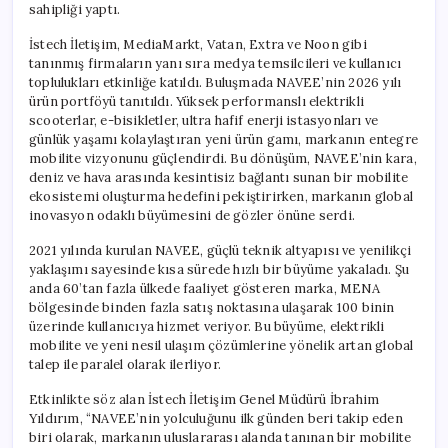
sahipliği yaptı.
İstech İletişim, MediaMarkt, Vatan, Extra ve Noon gibi
tanınmış firmaların yanı sıra medya temsilcileri ve kullanıcı
toplulukları etkinliğe katıldı. Buluşmada NAVEE’nin 2026 yılı
ürün portföyü tanıtıldı. Yüksek performanslı elektrikli
scooterlar, e-bisikletler, ultra hafif enerji istasyonları ve
günlük yaşamı kolaylaştıran yeni ürün gamı, markanın entegre
mobilite vizyonunu güçlendirdi. Bu dönüşüm, NAVEE’nin kara,
deniz ve hava arasında kesintisiz bağlantı sunan bir mobilite
ekosistemi oluşturma hedefini pekiştirirken, markanın global
inovasyon odaklı büyümesini de gözler önüne serdi.
2021 yılında kurulan NAVEE, güçlü teknik altyapısı ve yenilikçi
yaklaşımı sayesinde kısa sürede hızlı bir büyüme yakaladı. Şu
anda 60’tan fazla ülkede faaliyet gösteren marka, MENA
bölgesinde binden fazla satış noktasına ulaşarak 100 binin
üzerinde kullanıcıya hizmet veriyor. Bu büyüme, elektrikli
mobilite ve yeni nesil ulaşım çözümlerine yönelik artan global
talep ile paralel olarak ilerliyor.
Etkinlikte söz alan İstech İletişim Genel Müdürü İbrahim
Yıldırım, “NAVEE’nin yolculuğunu ilk günden beri takip eden
biri olarak, markanın uluslararası alanda tanınan bir mobilite