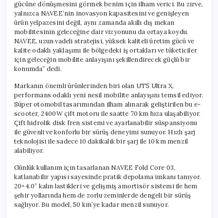
gücüne dönüşmesini görmek benim için ilham verici. Bu zirve,
yalnızca NAVEE’nin inovasyon kapasitesini ve genişleyen
ürün yelpazesini değil, aynı zamanda akıllı dış mekan
mobilitesinin geleceğine dair vizyonunu da ortaya koydu.
NAVEE, uzun vadeli stratejisi, yüksek kaliteli üretim gücü ve
kalite odaklı yaklaşımı ile bölgedeki iş ortakları ve tüketiciler
için geleceğin mobilite anlayışını şekillendirecek güçlü bir
konumda” dedi.
Markanın önemli ürünlerinden biri olan UT5 Ultra X,
performans odaklı yeni nesil mobilite anlayışını temsil ediyor.
Süper otomobil tasarımından ilham alınarak geliştirilen bu e-
scooter, 2400W çift motoru ile saatte 70 km hıza ulaşabiliyor.
Çift hidrolik disk fren sistemi ve ayarlanabilir süspansiyonu
ile güvenli ve konforlu bir sürüş deneyimi sunuyor. Hızlı şarj
teknolojisi ile sadece 10 dakikalık bir şarj ile 10 km menzil
alabiliyor.
Günlük kullanım için tasarlanan NAVEE Fold Core 03,
katlanabilir yapısı sayesinde pratik depolama imkanı tanıyor.
20×4.0” kalın lastikleri ve gelişmiş amortisör sistemi ile hem
şehir yollarında hem de zorlu zeminlerde dengeli bir sürüş
sağlıyor. Bu model, 50 km’ye kadar menzil sunuyor.