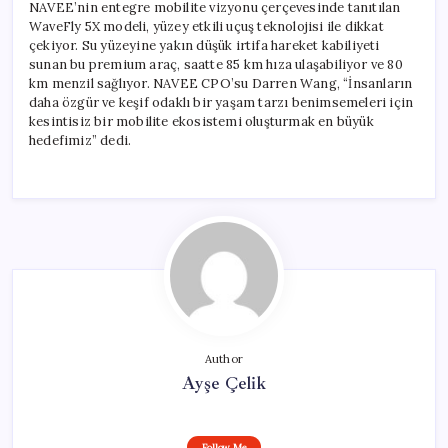
NAVEE’nin entegre mobilite vizyonu çerçevesinde tanıtılan
WaveFly 5X modeli, yüzey etkili uçuş teknolojisi ile dikkat
çekiyor. Su yüzeyine yakın düşük irtifa hareket kabiliyeti
sunan bu premium araç, saatte 85 km hıza ulaşabiliyor ve 80
km menzil sağlıyor. NAVEE CPO’su Darren Wang, “İnsanların
daha özgür ve keşif odaklı bir yaşam tarzı benimsemeleri için
kesintisiz bir mobilite ekosistemi oluşturmak en büyük
hedefimiz” dedi.
Author
Ayşe Çelik
Follow Me