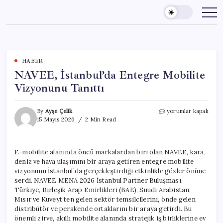
Skip
to
content
HABER
NAVEE, İstanbul’da Entegre Mobilite
Vizyonunu Tanıttı
NAVEE,
By
Ayşe Çelik
yorumlar kapalı
İstanbul’da
15 Mayıs 2026
2 Min Read
Entegre
Mobilite
Vizyonunu
E-mobilite alanında öncü markalardan biri olan NAVEE, kara,
Tanıttı
deniz ve hava ulaşımını bir araya getiren entegre mobilite
için
vizyonunu İstanbul’da gerçekleştirdiği etkinlikle gözler önüne
serdi. NAVEE MENA 2026 İstanbul Partner Buluşması,
Türkiye, Birleşik Arap Emirlikleri (BAE), Suudi Arabistan,
Mısır ve Kuveyt’ten gelen sektör temsilcilerini, önde gelen
distribütör ve perakende ortaklarını bir araya getirdi. Bu
önemli zirve, akıllı mobilite alanında stratejik iş birliklerine ev