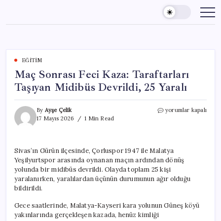
Skip
to
content
EĞITIM
Maç Sonrası Feci Kaza: Taraftarları
Taşıyan Midibüs Devrildi, 25 Yaralı
Maç
By
Ayşe Çelik
yorumlar kapalı
Sonrası
17 Mayıs 2026
1 Min Read
Feci
Kaza:
Taraftarları
Sivas’ın Gürün ilçesinde, Çorluspor 1947 ile Malatya
Taşıyan
Yeşilyurtspor arasında oynanan maçın ardından dönüş
Midibüs
Devrildi,
yolunda bir midibüs devrildi. Olayda toplam 25 kişi
25
yaralanırken, yaralılardan üçünün durumunun ağır olduğu
Yaralı
bildirildi.
için
Gece saatlerinde, Malatya-Kayseri kara yolunun Güneş köyü
yakınlarında gerçekleşen kazada, henüz kimliği