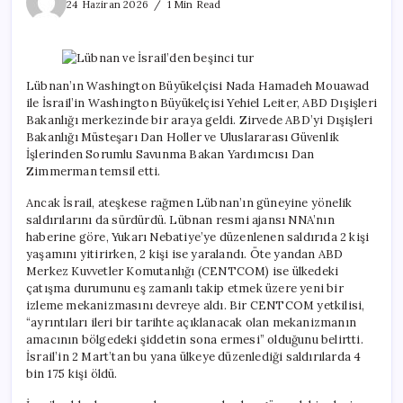
ve
24 Haziran 2026
1 Min Read
İsrail’den
beşinci
tur
için
Lübnan’ın Washington Büyükelçisi Nada Hamadeh Mouawad
ile İsrail’in Washington Büyükelçisi Yehiel Leiter, ABD Dışişleri
Bakanlığı merkezinde bir araya geldi. Zirvede ABD’yi Dışişleri
Bakanlığı Müsteşarı Dan Holler ve Uluslararası Güvenlik
İşlerinden Sorumlu Savunma Bakan Yardımcısı Dan
Zimmerman temsil etti.
Ancak İsrail, ateşkese rağmen Lübnan’ın güneyine yönelik
saldırılarını da sürdürdü. Lübnan resmi ajansı NNA’nın
haberine göre, Yukarı Nebatiye’ye düzenlenen saldırıda 2 kişi
yaşamını yitirirken, 2 kişi ise yaralandı. Öte yandan ABD
Merkez Kuvvetler Komutanlığı (CENTCOM) ise ülkedeki
çatışma durumunu eş zamanlı takip etmek üzere yeni bir
izleme mekanizmasını devreye aldı. Bir CENTCOM yetkilisi,
“ayrıntıları ileri bir tarihte açıklanacak olan mekanizmanın
amacının bölgedeki şiddetin sona ermesi” olduğunu belirtti.
İsrail’in 2 Mart’tan bu yana ülkeye düzenlediği saldırılarda 4
bin 175 kişi öldü.