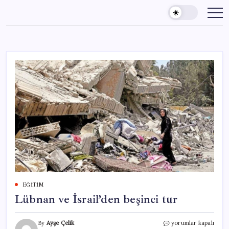
Skip
to
content
EĞITIM
Lübnan ve İsrail’den beşinci tur
Lübnan
By
Ayşe Çelik
yorumlar kapalı