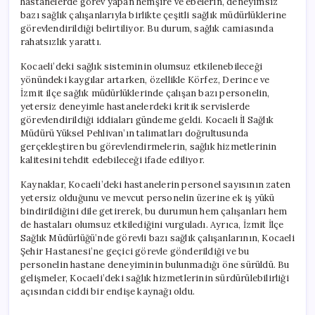
hastanelerde görev yapan hemşire ve ebelerin, deneyimsiz
bazı sağlık çalışanlarıyla birlikte çeşitli sağlık müdürlüklerine
görevlendirildiği belirtiliyor. Bu durum, sağlık camiasında
rahatsızlık yarattı.
Kocaeli’deki sağlık sisteminin olumsuz etkilenebileceği
yönündeki kaygılar artarken, özellikle Körfez, Derince ve
İzmit ilçe sağlık müdürlüklerinde çalışan bazı personelin,
yetersiz deneyimle hastanelerdeki kritik servislerde
görevlendirildiği iddiaları gündeme geldi. Kocaeli İl Sağlık
Müdürü Yüksel Pehlivan’ın talimatları doğrultusunda
gerçekleştiren bu görevlendirmelerin, sağlık hizmetlerinin
kalitesini tehdit edebileceği ifade ediliyor.
Kaynaklar, Kocaeli’deki hastanelerin personel sayısının zaten
yetersiz olduğunu ve mevcut personelin üzerine ek iş yükü
bindirildiğini dile getirerek, bu durumun hem çalışanları hem
de hastaları olumsuz etkilediğini vurguladı. Ayrıca, İzmit İlçe
Sağlık Müdürlüğü’nde görevli bazı sağlık çalışanlarının, Kocaeli
Şehir Hastanesi’ne geçici görevle gönderildiği ve bu
personelin hastane deneyiminin bulunmadığı öne sürüldü. Bu
gelişmeler, Kocaeli’deki sağlık hizmetlerinin sürdürülebilirliği
açısından ciddi bir endişe kaynağı oldu.