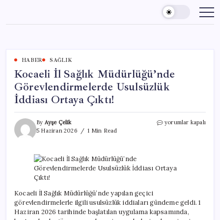
Skip
to
content
HABER
SAĞLIK
Kocaeli İl Sağlık Müdürlüğü’nde
Görevlendirmelerde Usulsüzlük
İddiası Ortaya Çıktı!
Kocaeli
By
Ayşe Çelik
yorumlar kapalı
İl
5 Haziran 2026
1 Min Read
Sağlık
Müdürlüğü’nde
Görevlendirmelerde
Usulsüzlük
İddiası
Ortaya
Çıktı!
Kocaeli İl Sağlık Müdürlüğü’nde yapılan geçici
için
görevlendirmelerle ilgili usulsüzlük iddiaları gündeme geldi. 1
Haziran 2026 tarihinde başlatılan uygulama kapsamında,