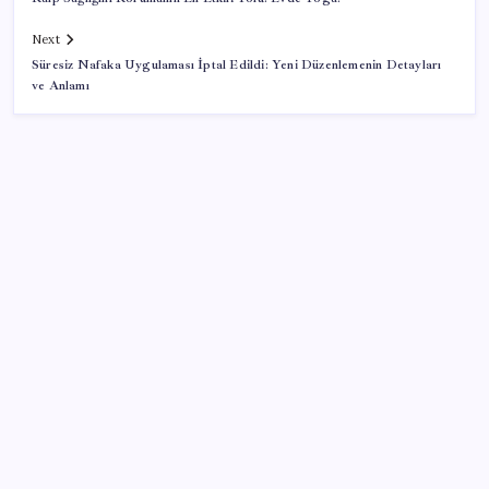
Next
Süresiz Nafaka Uygulaması İptal Edildi: Yeni Düzenlemenin Detayları
ve Anlamı
SON YAZILAR
Yargıtay’dan kritik karar: SGK emekliye faiz
ödeyecek!
Adalet Bakanlığı ‘projesi’: Hâkim ve savcılar yapay
zekâyla ‘örgüt tahmini’ yapacak!