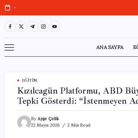
Skip
-
to
content
https://www.facebook.com/
https://twitter.com/
https://t.me/
https://www.instagram.com/
https://youtube.com/
ANA SAYFA
E
EĞITIM
Kızılcagün Platformu, ABD Bü
Tepki Gösterdi: “İstenmeyen Ad
By
Ayşe Çelik
22 Mayıs 2026
2 Min Read