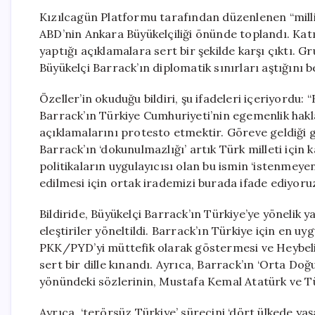
Kızılcagün Platformu tarafından düzenlenen “milli 
ABD’nin Ankara Büyükelçiliği önünde toplandı. Kat
yaptığı açıklamalara sert bir şekilde karşı çıktı.
Büyükelçi Barrack’ın diplomatik sınırları aştığını be
Özeller’in okuduğu bildiri, şu ifadeleri içeriyord
Barrack’ın Türkiye Cumhuriyeti’nin egemenlik hakla
açıklamalarını protesto etmektir. Göreve geldiği 
Barrack’ın ‘dokunulmazlığı’ artık Türk milleti için
politikaların uygulayıcısı olan bu ismin ‘istenmeye
edilmesi için ortak irademizi burada ifade ediyoruz
Bildiride, Büyükelçi Barrack’ın Türkiye’ye yönelik y
eleştiriler yöneltildi. Barrack’ın Türkiye için en 
PKK/PYD’yi müttefik olarak göstermesi ve Heybelia
sert bir dille kınandı. Ayrıca, Barrack’ın ‘Orta D
yönündeki sözlerinin, Mustafa Kemal Atatürk ve Tür
Ayrıca, ‘terörsüz Türkiye’ sürecini ‘dört ülkede y