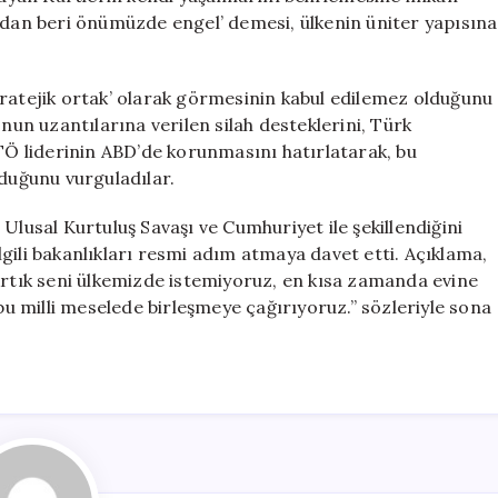
9’dan beri önümüzde engel’ demesi, ülkenin üniter yapısına
tratejik ortak’ olarak görmesinin kabul edilemez olduğunu
n uzantılarına verilen silah desteklerini, Türk
ETÖ liderinin ABD’de korunmasını hatırlatarak, bu
lduğunu vurguladılar.
Ulusal Kurtuluş Savaşı ve Cumhuriyet ile şekillendiğini
gili bakanlıkları resmi adım atmaya davet etti. Açıklama,
Artık seni ülkemizde istemiyoruz, en kısa zamanda evine
 bu milli meselede birleşmeye çağırıyoruz.” sözleriyle sona