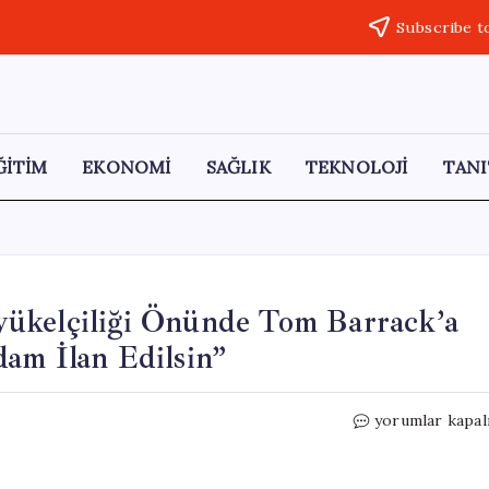
Subscribe t
ĞİTİM
EKONOMİ
SAĞLIK
TEKNOLOJİ
TANI
yükelçiliği Önünde Tom Barrack’a
am İlan Edilsin”
Kızılcagün
yorumlar kapal
Platformu,
ABD
Büyükelçiliği