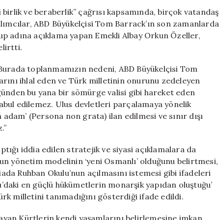
Önünde
birlik ve beraberlik” çağrısı kapsamında, birçok vatandaş
Tom
ılımcılar, ABD Büyükelçisi Tom Barrack’ın son zamanlarda
Barrack’a
 Grup adına açıklama yapan Emekli Albay Orkun Özeller,
Tepki
lirtti.
Gösterdi:
“İstenmeyen
u: “Burada toplanmamızın nedeni, ABD Büyükelçisi Tom
Adam
rını ihlal eden ve Türk milletinin onurunu zedeleyen
İlan
günden bu yana bir sömürge valisi gibi hareket eden
Edilsin”
için
 kabul edilemez. Ulus devletleri parçalamaya yönelik
n adam’ (Persona non grata) ilan edilmesi ve sınır dışı
.”
aptığı iddia edilen stratejik ve siyasi açıklamalara da
uygun yönetim modelinin ‘yeni Osmanlı’ olduğunu belirtmesi,
da Ruhban Okulu’nun açılmasını istemesi gibi ifadeleri
oğu’daki en güçlü hükümetlerin monarşik yapıdan oluştuğu’
k milletini tanımadığını gösterdiği ifade edildi.
aşayan Kürtlerin kendi yaşamlarını belirlemesine imkan