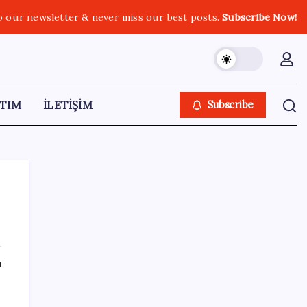
o our newsletter & never miss our best posts.
Subscribe Now!
TIM
İLETİŞİM
Subscribe
SON YAZILAR
ı
Resmen Meclis’e sunuldu: İşte 10 soruda
‘çerçeve yasa’ teklifi…