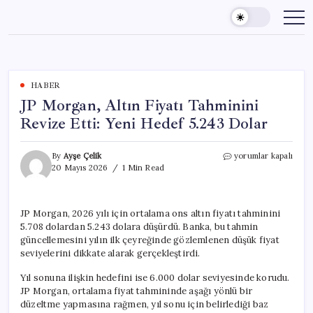
Skip
to
content
HABER
JP Morgan, Altın Fiyatı Tahminini
Revize Etti: Yeni Hedef 5.243 Dolar
JP
By
Ayşe Çelik
yorumlar kapalı
Morgan,
20 Mayıs 2026
1 Min Read
Altın
Fiyatı
Tahminini
JP Morgan, 2026 yılı için ortalama ons altın fiyatı tahminini
Revize
5.708 dolardan 5.243 dolara düşürdü. Banka, bu tahmin
Etti:
Yeni
güncellemesini yılın ilk çeyreğinde gözlemlenen düşük fiyat
Hedef
seviyelerini dikkate alarak gerçekleştirdi.
5.243
Dolar
Yıl sonuna ilişkin hedefini ise 6.000 dolar seviyesinde korudu.
için
JP Morgan, ortalama fiyat tahmininde aşağı yönlü bir
düzeltme yapmasına rağmen, yıl sonu için belirlediği baz