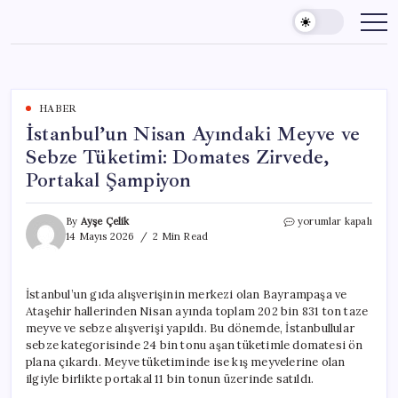
Skip
to
content
HABER
İstanbul’un Nisan Ayındaki Meyve ve
Sebze Tüketimi: Domates Zirvede,
Portakal Şampiyon
İstanbul’un
By
Ayşe Çelik
yorumlar kapalı
Nisan
14 Mayıs 2026
2 Min Read
Ayındaki
Meyve
ve
İstanbul’un gıda alışverişinin merkezi olan Bayrampaşa ve
Sebze
Ataşehir hallerinden Nisan ayında toplam 202 bin 831 ton taze
Tüketimi:
Domates
meyve ve sebze alışverişi yapıldı. Bu dönemde, İstanbullular
Zirvede,
sebze kategorisinde 24 bin tonu aşan tüketimle domatesi ön
Portakal
plana çıkardı. Meyve tüketiminde ise kış meyvelerine olan
Şampiyon
ilgiyle birlikte portakal 11 bin tonun üzerinde satıldı.
için