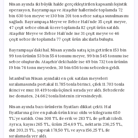
Nisan ayında iki büyük halde gerçekleştirilen kapsamlı lojistik
operasyon, Bayrampaşa ve Ataşehir hallerinde toplamda 72
bin 630 ton meyve ve 130 bin 201 ton sebze satışa sunulmasını
sağladı. Bayrampaşa Meyve ve Sebze Hali’nde 35 çeşit meyve,
47 çeşit sebze olmak üzere toplamda 82 çeşit ürün satıldı.
Ataşehir Meyve ve Sebze Hali’nde ise 31 çeşit meyve ve 46
çeşit sebze ile toplamda 77 çeşit ürün alıcılarla buluştu.
Bayrampaşa’daki hal, Nisan ayında satış için getirilen 153 bin
99 ton ürünün 53 bin 554 tonunu meyve, 99 bin 545 tonunu ise
sebze oluşturdu. Ataşehir’deki halde ise 49 bin 732 ton ürünün
19 bin 76 tonu meyveden, 30 bin 656 tonu sebzeden geldi.
İstanbul’un Nisan ayındaki en çok satılan meyveleri
sıralamasında portakal 11.785 tonla birinci, çilek 11.703 tonla
ikinci ve muz 10.419 tonla üçüncü sırada yer aldı. Sebzelerde
ise domates, 24.662 tonla listenin zirvesindeydi.
Nisan ayında bazı ürünlerin fiyatları dikkat çekti. Hal
fiyatlarına göre en pahalı ürün kiraz oldu ve kilogramı 650
TL’ye satıldı. Onu 308 TL ile erik ve 283 TL ile şeftali izledi.
Ayrıca, kayısı 265 TL, üzüm 254,69 TL, nektarin 236,25 TL,
dut 203,21 TL, yaprak 178,50 TL ve ayva 156,25 TL ile
sıralamada yer aldı.