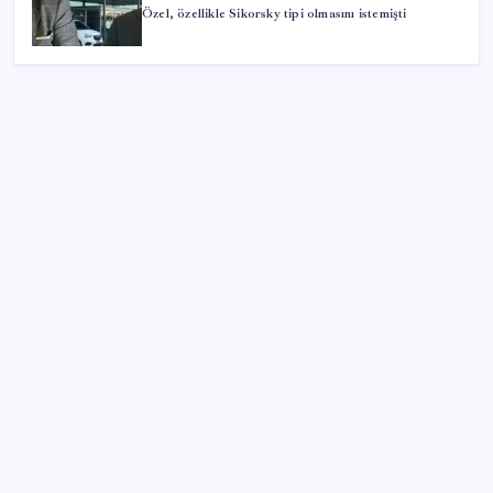
Özel, özellikle Sikorsky tipi olmasını istemişti
SON YAZILAR
Resmen Meclis’e sunuldu: İşte 10 soruda ‘çerçeve
yasa’ teklifi…
AKP’den kapalı grup toplantısı… Abdullah Güler
duyurdu: Çerçeve yasa bugün kesin olarak Meclis’e
sunulacak
İyileşmeyen yaralara dikkat: Cilt kanserinin habercisi