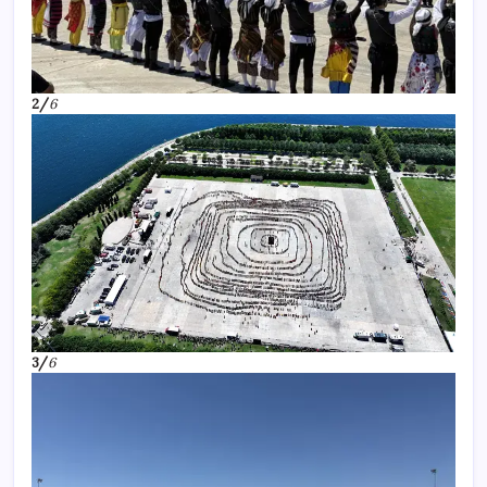
2/
6
3/
6