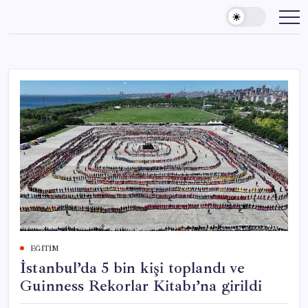
Skip
to
content
EĞITIM
İstanbul’da 5 bin kişi toplandı ve
Guinness Rekorlar Kitabı’na girildi