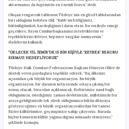
aktarmamız da hepimizin en önemli borcu.” dedi.
Oluşan rengarenk tablonun Türkiye’nin en güzel tablolarından
biri olduğunu belirten Gül, “Rabb’im birliğimizi,
bütünlüğümüzü, kardeşliğimizi daim etsin. Bu vesileyle emeği
geçenlere, Sayın Cumhurbaşkanımızın tebriklerini ve
teşekkürlerini iletiyor, hepinize saygılar sunuyorum.”
ifadelerini kullandı.
“GELECEK YIL İZMİR’DE 15 BİN KİŞİYLE ‘ZEYBEK’ REKORU
KIRMAYI HEDEFLİYORUZ”
Türkiye Halk Oyunları Federasyonu Başkanı Hüseyin Güler de
destek veren paydaşlara teşekkür ederek, “Bu, ülkemiz
açısından çok büyük bir organizasyon. Bu büyük
organizasyon, bir davanın neticesinde ortaya çıkmış bir
sonuç olacak, birazdan açıklanacak. Birbirimize nasıl bağlı
olduğumuzu, istediğimiz zaman devletimizle, milletimizle bir
araya geldiğimizde tek yürek olduğumuzu bütün dünyaya
göstereceğimiz en büyük organizasyonlardan bir tanesi.
Bizler kültürümüze, geçmişimize sahip çıkıyoruz. Burada
hiçbir kimsenin kültür yağmacılığına müsaade etmiyoruz.”
şeklinde konuştu.