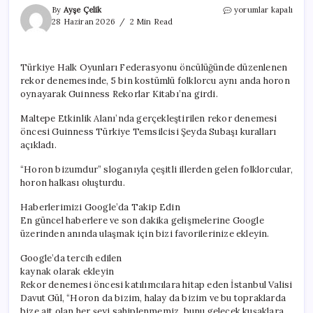
İstanbul’da
By
Ayşe Çelik
yorumlar kapalı
5
28 Haziran 2026
2 Min Read
bin
kişi
toplandı
Türkiye Halk Oyunları Federasyonu öncülüğünde düzenlenen
ve
rekor denemesinde, 5 bin kostümlü folklorcu aynı anda horon
Guinness
Rekorlar
oynayarak Guinness Rekorlar Kitabı’na girdi.
Kitabı’na
girildi
Maltepe Etkinlik Alanı’nda gerçekleştirilen rekor denemesi
için
öncesi Guinness Türkiye Temsilcisi Şeyda Subaşı kuralları
açıkladı.
“Horon bizumdur” sloganıyla çeşitli illerden gelen folklorcular,
horon halkası oluşturdu.
Haberlerimizi Google’da Takip Edin
En güncel haberlere ve son dakika gelişmelerine Google
üzerinden anında ulaşmak için bizi favorilerinize ekleyin.
Google’da tercih edilen
kaynak olarak ekleyin
Rekor denemesi öncesi katılımcılara hitap eden İstanbul Valisi
Davut Gül, “Horon da bizim, halay da bizim ve bu topraklarda
bize ait olan her şeyi sahiplenmemiz, bunu gelecek kuşaklara