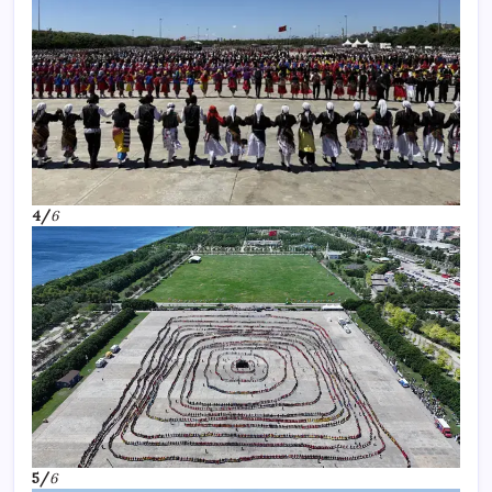
4/
6
5/
6