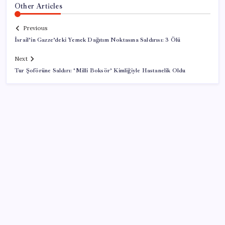
Other Articles
Previous
İsrail’in Gazze’deki Yemek Dağıtım Noktasına Saldırısı: 3 Ölü
Next
Tur Şoförüne Saldırı: ‘Milli Boksör’ Kimliğiyle Hastanelik Oldu
SON YAZILAR
Yargıtay’dan kritik karar: SGK emekliye faiz
ödeyecek!