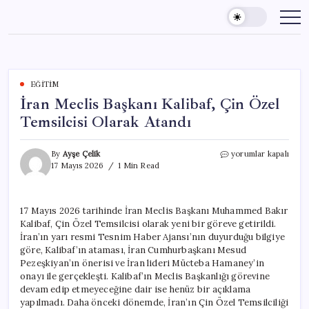
Skip
to
content
EĞITIM
İran Meclis Başkanı Kalibaf, Çin Özel
Temsilcisi Olarak Atandı
İran
By
Ayşe Çelik
yorumlar kapalı
Meclis
17 Mayıs 2026
1 Min Read
Başkanı
Kalibaf,
Çin
17 Mayıs 2026 tarihinde İran Meclis Başkanı Muhammed Bakır
Özel
Kalibaf, Çin Özel Temsilcisi olarak yeni bir göreve getirildi.
Temsilcisi
Olarak
İran’ın yarı resmi Tesnim Haber Ajansı’nın duyurduğu bilgiye
Atandı
göre, Kalibaf’ın ataması, İran Cumhurbaşkanı Mesud
için
Pezeşkiyan’ın önerisi ve İran lideri Mücteba Hamaney’in
onayı ile gerçekleşti. Kalibaf’ın Meclis Başkanlığı görevine
devam edip etmeyeceğine dair ise henüz bir açıklama
yapılmadı. Daha önceki dönemde, İran’ın Çin Özel Temsilciliği