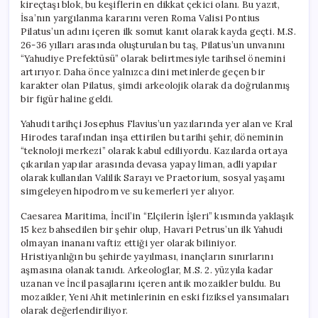
kireçtaşı blok, bu keşiflerin en dikkat çekici olanı. Bu yazıt,
İsa’nın yargılanma kararını veren Roma Valisi Pontius
Pilatus’un adını içeren ilk somut kanıt olarak kayda geçti. M.S.
26-36 yılları arasında oluşturulan bu taş, Pilatus’un unvanını
“Yahudiye Prefektüsü” olarak belirtmesiyle tarihsel önemini
artırıyor. Daha önce yalnızca dini metinlerde geçen bir
karakter olan Pilatus, şimdi arkeolojik olarak da doğrulanmış
bir figür haline geldi.
Yahudi tarihçi Josephus Flavius’un yazılarında yer alan ve Kral
Hirodes tarafından inşa ettirilen bu tarihi şehir, döneminin
“teknoloji merkezi” olarak kabul ediliyordu. Kazılarda ortaya
çıkarılan yapılar arasında devasa yapay liman, adli yapılar
olarak kullanılan Valilik Sarayı ve Praetorium, sosyal yaşamı
simgeleyen hipodrom ve su kemerleri yer alıyor.
Caesarea Maritima, İncil’in “Elçilerin İşleri” kısmında yaklaşık
15 kez bahsedilen bir şehir olup, Havari Petrus’un ilk Yahudi
olmayan inananı vaftiz ettiği yer olarak biliniyor.
Hristiyanlığın bu şehirde yayılması, inançların sınırlarını
aşmasına olanak tanıdı. Arkeologlar, M.S. 2. yüzyıla kadar
uzanan ve İncil pasajlarını içeren antik mozaikler buldu. Bu
mozaikler, Yeni Ahit metinlerinin en eski fiziksel yansımaları
olarak değerlendiriliyor.