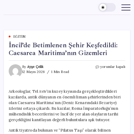
Skip
to
content
EĞITIM
İncil’de Betimlenen Şehir Keşfedildi:
Caesarea Maritima’nın Gizemleri
İncil’de
By
Ayşe Çelik
yorumlar kapalı
Betimlenen
12 Mayıs 2026
1 Min Read
Şehir
Keşfedildi:
Caesarea
Arkeologlar, Tel Aviv’in kuzey kıyısında gerçekleştirdikleri
Maritima’nın
kazılarda, antik dünyanın en önemli liman şehirlerinden biri
Gizemleri
için
olan Caesarea Maritima’nın (Deniz Kenarındaki Sezariye)
izlerini ortaya çıkardı. Bu kazılar, Roma İmparatorluğu’nun
mühendislik becerilerini ve İncil’de yer alan olayların tarihi
gerçekliğini kanıtlayan değerli buluntulara ışık tutuyor.
Antik tiyatroda bulunan ve “Pilatus Taşı” olarak bilinen