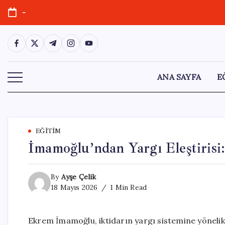
Skip
-
to
content
https://www.facebook.com/
https://twitter.com/
https://t.me/
https://www.instagram.com/
https://youtube.com/
ANA SAYFA
E
EĞITIM
İmamoğlu’ndan Yargı Eleştirisi:
By
Ayşe Çelik
18 Mayıs 2026
1 Min Read
Ekrem İmamoğlu, iktidarın yargı sistemine yönelik 