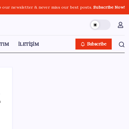
o our newsletter & never miss our best posts.
Subscribe Now!
TIM
İLETİŞİM
Subscribe
ı
SON YAZILAR
Steam Oyuncuları 16 GB VRAM Kapasiteli
Ekran Kartlarına Yöneliyor