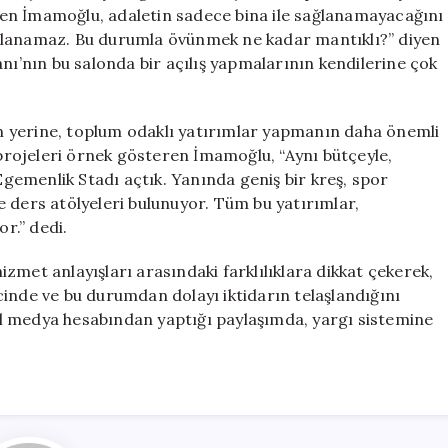
Ortada!”
en İmamoğlu, adaletin sadece bina ile sağlanamayacağını
için
ğlanamaz. Bu durumla övünmek ne kadar mantıklı?” diyen
’nın bu salonda bir açılış yapmalarının kendilerine çok
 yerine, toplum odaklı yatırımlar yapmanın daha önemli
n projeleri örnek gösteren İmamoğlu, “Aynı bütçeyle,
 Egemenlik Stadı açtık. Yanında geniş bir kreş, spor
 ve ders atölyeleri bulunuyor. Tüm bu yatırımlar,
or.” dedi.
hizmet anlayışları arasındaki farklılıklara dikkat çekerek,
incinde ve bu durumdan dolayı iktidarın telaşlandığını
l medya hesabından yaptığı paylaşımda, yargı sistemine