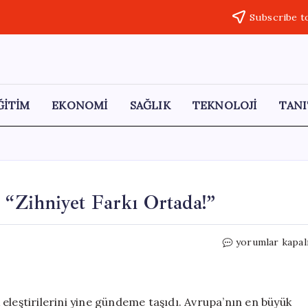
Subscribe t
ĞİTİM
EKONOMİ
SAĞLIK
TEKNOLOJİ
TANI
 “Zihniyet Farkı Ortada!”
İmamoğlu’ndan
yorumlar kapal
Yargı
Eleştirisi:
“Zihniyet
Farkı
eleştirilerini yine gündeme taşıdı. Avrupa’nın en büyük