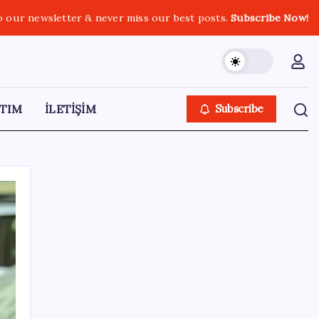
o our newsletter & never miss our best posts.
Subscribe Now!
TIM
İLETİŞİM
Subscribe
SON YAZILAR
ABD tarım dışı istihdam verisinde negatif
sürpriz