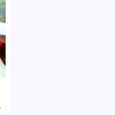
ABD ile ticaret gerilimine rağmen artış: Çin
malları tüm dünyayı sarıyor
ChatGPT Artık Adobe Araçlarıyla İçerik
Üretebiliyor: 70 Farklı Araç
Fiyatını gören kapış kapış alıyor: Talebe
stok yetişmiyor
Küresel gıda fiyatları son 3 yılın zirvesine
tırmandı
MEB 2026-2027 ortaokul kayıtları ne zaman
başlıyor? Ortaokul kayıtları nasıl yapılır?
Son dakika… Kuşadası Belediyesi’ne üçüncü
dalga operasyon: Bülent Tezcan’ın kızı ve
damadı dahil çok sayıda gözaltı!
Almanya’da sanayi üretimine otomotiv
desteği
ı
23 ülkede faaliyet gösteren Türk devi
kararını verdi: Ülkedeki bütün mağazalarını