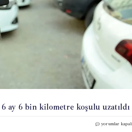
: 6 ay 6 bin kilometre koşulu uzatıldı
İkinci
yorumlar kapal
el