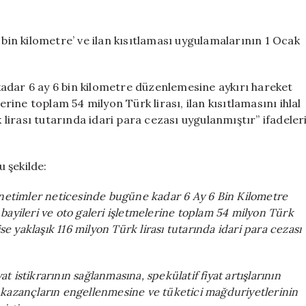
araç
satacaklar
dikkat:
 bin kilometre’ ve ilan kısıtlaması uygulamalarının 1 Ocak
6
ay
6
adar 6 ay 6 bin kilometre düzenlemesine aykırı hareket
bin
erine toplam 54 milyon Türk lirası, ilan kısıtlamasını ihlal
kilometre
k lirası tutarında idari para cezası uygulanmıştır” ifadeler
koşulu
uzatıldı
için
 şekilde:
enetimler neticesinde bugüne kadar 6 Ay 6 Bin Kilometre
bayileri ve oto galeri işletmelerine toplam 54 milyon Türk
e ise yaklaşık 116 milyon Türk lirası tutarında idari para cezası
istikrarının sağlanmasına, spekülatif fiyat artışlarının
 kazançların engellenmesine ve tüketici mağduriyetlerinin