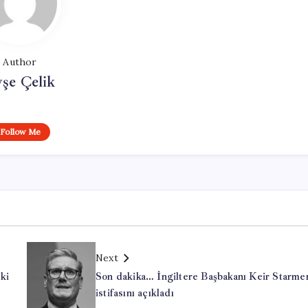
Author
şe Çelik
Follow Me
Next
eki
Son dakika… İngiltere Başbakanı Keir Starme
istifasını açıkladı