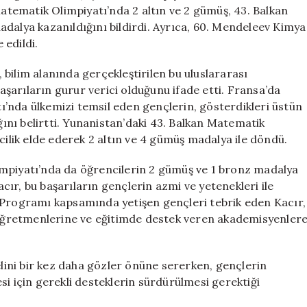
Madalya
Matematik Olimpiyatı’nda 2 altın ve 2 gümüş, 43. Balkan
Başarısı
dalya kazanıldığını bildirdi. Ayrıca, 60. Mendeleev Kimya
için
 edildi.
bilim alanında gerçekleştirilen bu uluslararası
şarıların gurur verici olduğunu ifade etti. Fransa’da
’nda ülkemizi temsil eden gençlerin, gösterdikleri üstün
nı belirtti. Yunanistan’daki 43. Balkan Matematik
cilik elde ederek 2 altın ve 4 gümüş madalya ile döndü.
impiyatı’nda da öğrencilerin 2 gümüş ve 1 bronz madalya
ır, bu başarıların gençlerin azmi ve yetenekleri ile
 Programı kapsamında yetişen gençleri tebrik eden Kacır,
, öğretmenlerine ve eğitimde destek veren akademisyenler
elini bir kez daha gözler önüne sererken, gençlerin
si için gerekli desteklerin sürdürülmesi gerektiği