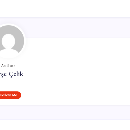
Author
şe Çelik
Follow Me