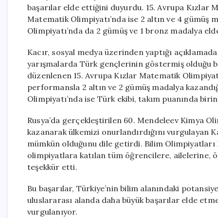
başarılar elde ettiğini duyurdu. 15. Avrupa Kızlar 
Matematik Olimpiyatı’nda ise 2 altın ve 4 gümüş ma
Olimpiyatı’nda da 2 gümüş ve 1 bronz madalya elde
Kacır, sosyal medya üzerinden yaptığı açıklamada, 
yarışmalarda Türk gençlerinin göstermiş olduğu ba
düzenlenen 15. Avrupa Kızlar Matematik Olimpiyatı
performansla 2 altın ve 2 gümüş madalya kazandığı
Olimpiyatı’nda ise Türk ekibi, takım puanında birin
Rusya’da gerçekleştirilen 60. Mendeleev Kimya Ol
kazanarak ülkemizi onurlandırdığını vurgulayan Kac
mümkün olduğunu dile getirdi. Bilim Olimpiyatları
olimpiyatlara katılan tüm öğrencilere, ailelerine
teşekkür etti.
Bu başarılar, Türkiye’nin bilim alanındaki potansiy
uluslararası alanda daha büyük başarılar elde etme
vurgulanıyor.