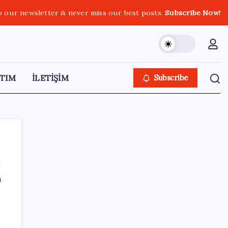
o our newsletter & never miss our best posts.
Subscribe Now!
TIM
İLETİŞİM
Subscribe
ı
SON YAZILAR
ABD ile ticaret gerilimine rağmen artış: Çin
malları tüm dünyayı sarıyor