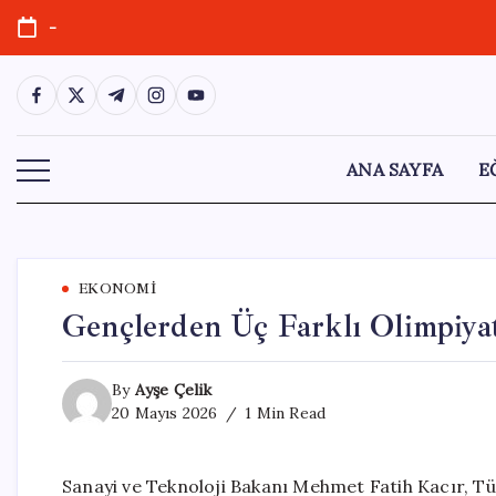
Skip
-
to
content
https://www.facebook.com/
https://twitter.com/
https://t.me/
https://www.instagram.com/
https://youtube.com/
ANA SAYFA
E
EKONOMI
Gençlerden Üç Farklı Olimpiyat
By
Ayşe Çelik
20 Mayıs 2026
1 Min Read
Sanayi ve Teknoloji Bakanı Mehmet Fatih Kacır, Tür