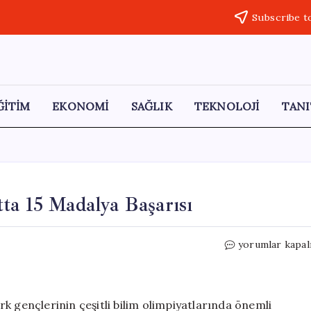
Subscribe t
ĞİTİM
EKONOMİ
SAĞLIK
TEKNOLOJİ
TANI
ta 15 Madalya Başarısı
Gençlerden
yorumlar kapal
Üç
Farklı
Olimpiyatta
15
k gençlerinin çeşitli bilim olimpiyatlarında önemli