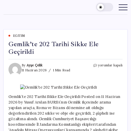
Skip
to
content
EĞITIM
Gemlik’te 202 Tarihi Sikke Ele
Geçirildi
Gemlik’te
By
Ayşe Çelik
yorumlar kapalı
202
11 Haziran 2026
1 Min Read
Tarihi
Sikke
Ele
Geçirildi
için
Gemlik’te 202 Tarihi Sikke Ele Geçirildi Posted on 11 Haziran
2026 by Yusuf Arslan BURSA’nın Gemlik ilçesinde arama
yapılan araçta, Roma ve Bizans dönemine ait olduğu
değerlendirilen 202 sikke ve obje ele geçirildi, 2 şüpheli ise
gözaltına alındı. Gemlik Cumhuriyet Başsavcılığı
koordinesinde İl Jandarma Komutanlığı ekipleri tarafından
‘Anadolu Mirası Operasyonları’ kapsamında 2 şüpheli takibe