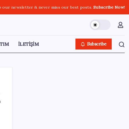
o our newsletter & never miss our best posts.
Subscribe Now!
TIM
İLETİŞİM
Subscribe
ı
SON YAZILAR
Resmen Meclis’e sunuldu: İşte 10 soruda
‘çerçeve yasa’ teklifi…