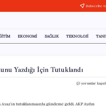
Subscribe t
ĞİTİM
EKONOMİ
SAĞLIK
TEKNOLOJİ
TANI
lunu Yazdığı İçin Tutuklandı
Gazeteci
yorumlar kapal
Yelis
Ayaz,
Vekilin
Oğlunu
is Ayaz’ın tutuklanmasıyla gündeme geldi. AKP Aydın