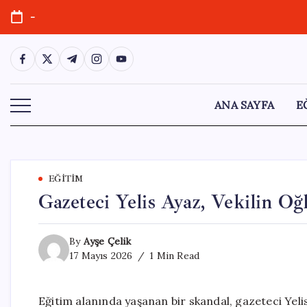
Skip
-
to
content
https://www.facebook.com/
https://twitter.com/
https://t.me/
https://www.instagram.com/
https://youtube.com/
ANA SAYFA
E
EĞITIM
Gazeteci Yelis Ayaz, Vekilin Oğ
By
Ayşe Çelik
17 Mayıs 2026
1 Min Read
Eğitim alanında yaşanan bir skandal, gazeteci Yel