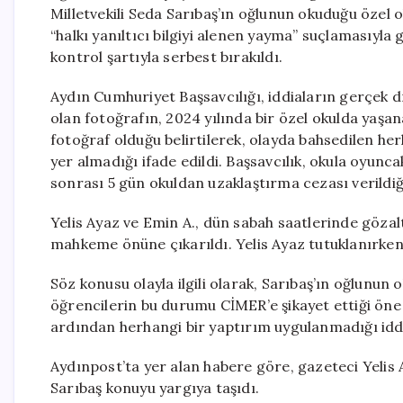
Milletvekili Seda Sarıbaş’ın oğlunun okuduğu özel oku
“halkı yanıltıcı bilgiyi alenen yayma” suçlamasıyla 
kontrol şartıyla serbest bırakıldı.
Aydın Cumhuriyet Başsavcılığı, iddiaların gerçek d
olan fotoğrafın, 2024 yılında bir özel okulda yaşa
fotoğraf olduğu belirtilerek, olayda bahsedilen her
yer almadığı ifade edildi. Başsavcılık, okula oyunc
sonrası 5 gün okuldan uzaklaştırma cezası verildiğ
Yelis Ayaz ve Emin A., dün sabah saatlerinde gözal
mahkeme önüne çıkarıldı. Yelis Ayaz tutuklanırken, 
Söz konusu olayla ilgili olarak, Sarıbaş’ın oğlunun
öğrencilerin bu durumu CİMER’e şikayet ettiği öne
ardından herhangi bir yaptırım uygulanmadığı iddi
Aydınpost’ta yer alan habere göre, gazeteci Yelis 
Sarıbaş konuyu yargıya taşıdı.