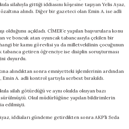
Yazdığı
la silahıyla gittiği iddiasını köşesine taşıyan Yelis Ayaz,
İçin
gözaltına alındı. Diğer bir gazeteci olan Emin A. ise adli
Tutuklandı
için
ışı olduğunu açıkladı. CİMER’e yapılan başvurulara konu
nan ve boncuk atan oyuncak tabancasıyla çekilen bir
hangi bir kamu görevlisi ya da milletvekilinin çocuğunun
ak tabanca getiren öğrenciye ise disiplin soruşturması
ini duyurdu.
tına alındıktan sonra emniyetteki işlemlerinin ardından
Emin A. adli kontrol şartıyla serbest bırakıldı.
 okula silah götürdüğü ve aynı okulda okuyan bazı
 sürülmüştü. Okul müdürlüğüne yapılan bildirimlerin
a edilmişti.
Ayaz, iddiaları gündeme getirdikten sonra AKP’li Seda