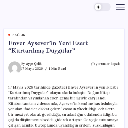
Skip
to
content
SAĞLIK
Enver Aysever’in Yeni Eseri:
“Kurtarılmış Duygular”
Enver
By
Ayşe Çelik
yorumlar kapalı
Aysever’in
17 Mayıs 2026
1 Min Read
Yeni
Eseri:
“Kurtarılmış
17 Mayıs 2026 tarihinde gazeteci Enver Aysever’in yeni kitabı
Duygular”
“Kurtarılmış Duygular” okuyucularla buluştu. Doğan Kitap
için
tarafından yayımlanan eser, geniş bir ilgiyle karşılandı.
Kitabın tanıtım videosunda, Aysever’in kendine has üslubuyla
yer alan ifadeler dikkat çekti: “Vasatın yüceltildiği, cehaletin
bir meziyet olarak görüldüğü, sıradanlığın ödüllendirildiği bu
çağda düşünmenin bedeli giderek artıyor. Gerçeğe tutunmaya
çalışan azınlık, bu toplumda uyanıklığın erdem, suskunluğun