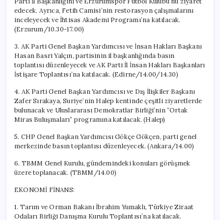
Parti İl Başkanlığını ve Erzurumspor Futbol Kulübü’nü ziyaret
edecek. Ayrıca, Fetih Camisi’nin restorasyon çalışmalarını
inceleyecek ve İhtisas Akademi Programı’na katılacak.
(Erzurum/10.30-17.00)
3. AK Parti Genel Başkan Yardımcısı ve İnsan Hakları Başkanı
Hasan Basri Yalçın, partisinin il başkanlığında basın
toplantısı düzenleyecek ve AK Parti İl İnsan Hakları Başkanları
İstişare Toplantısı’na katılacak. (Edirne/14.00/14.30)
4. AK Parti Genel Başkan Yardımcısı ve Dış İlişkiler Başkanı
Zafer Sırakaya, Suriye’nin Halep kentinde çeşitli ziyaretlerde
bulunacak ve Uluslararası Demokratlar Birliği’nin “Ortak
Miras Buluşmaları” programına katılacak. (Halep)
5. CHP Genel Başkan Yardımcısı Gökçe Gökçen, parti genel
merkezinde basın toplantısı düzenleyecek. (Ankara/14.00)
6. TBMM Genel Kurulu, gündemindeki konuları görüşmek
üzere toplanacak. (TBMM/14.00)
EKONOMİ FİNANS:
1. Tarım ve Orman Bakanı İbrahim Yumaklı, Türkiye Ziraat
Odaları Birliği Danışma Kurulu Toplantısı’na katılacak.