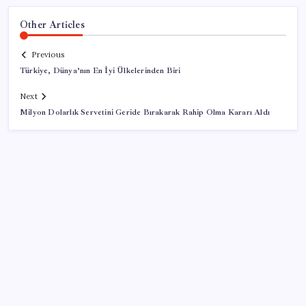
Other Articles
Previous
Türkiye, Dünya’nın En İyi Ülkelerinden Biri
Next
Milyon Dolarlık Servetini Geride Bırakarak Rahip Olma Kararı Aldı
SON YAZILAR
Yargıtay’dan kritik karar: SGK emekliye faiz