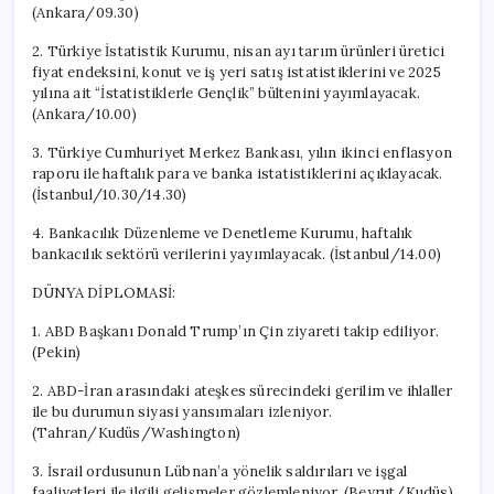
(Ankara/09.30)
2. Türkiye İstatistik Kurumu, nisan ayı tarım ürünleri üretici
fiyat endeksini, konut ve iş yeri satış istatistiklerini ve 2025
yılına ait “İstatistiklerle Gençlik” bültenini yayımlayacak.
(Ankara/10.00)
3. Türkiye Cumhuriyet Merkez Bankası, yılın ikinci enflasyon
raporu ile haftalık para ve banka istatistiklerini açıklayacak.
(İstanbul/10.30/14.30)
4. Bankacılık Düzenleme ve Denetleme Kurumu, haftalık
bankacılık sektörü verilerini yayımlayacak. (İstanbul/14.00)
DÜNYA DİPLOMASİ:
1. ABD Başkanı Donald Trump’ın Çin ziyareti takip ediliyor.
(Pekin)
2. ABD-İran arasındaki ateşkes sürecindeki gerilim ve ihlaller
ile bu durumun siyasi yansımaları izleniyor.
(Tahran/Kudüs/Washington)
3. İsrail ordusunun Lübnan’a yönelik saldırıları ve işgal
faaliyetleri ile ilgili gelişmeler gözlemleniyor. (Beyrut/Kudüs)