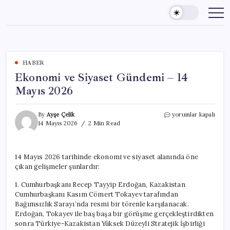
Skip
to
content
HABER
Ekonomi ve Siyaset Gündemi – 14
Mayıs 2026
Ekonomi
By
Ayşe Çelik
yorumlar kapalı
ve
14 Mayıs 2026
2 Min Read
Siyaset
Gündemi
–
14 Mayıs 2026 tarihinde ekonomi ve siyaset alanında öne
14
çıkan gelişmeler şunlardır:
Mayıs
2026
1. Cumhurbaşkanı Recep Tayyip Erdoğan, Kazakistan
için
Cumhurbaşkanı Kasım Cömert Tokayev tarafından
Bağımsızlık Sarayı’nda resmi bir törenle karşılanacak.
Erdoğan, Tokayev ile baş başa bir görüşme gerçekleştirdikten
sonra Türkiye-Kazakistan Yüksek Düzeyli Stratejik İşbirliği