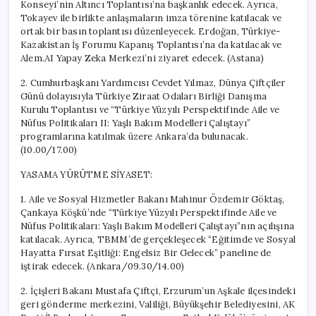
Konseyi’nin Altıncı Toplantısı’na başkanlık edecek. Ayrıca,
Tokayev ile birlikte anlaşmaların imza törenine katılacak ve
ortak bir basın toplantısı düzenleyecek. Erdoğan, Türkiye-
Kazakistan İş Forumu Kapanış Toplantısı’na da katılacak ve
Alem.AI Yapay Zeka Merkezi’ni ziyaret edecek. (Astana)
2. Cumhurbaşkanı Yardımcısı Cevdet Yılmaz, Dünya Çiftçiler
Günü dolayısıyla Türkiye Ziraat Odaları Birliği Danışma
Kurulu Toplantısı ve “Türkiye Yüzyılı Perspektifinde Aile ve
Nüfus Politikaları II: Yaşlı Bakım Modelleri Çalıştayı”
programlarına katılmak üzere Ankara’da bulunacak.
(10.00/17.00)
YASAMA YÜRÜTME SİYASET:
1. Aile ve Sosyal Hizmetler Bakanı Mahinur Özdemir Göktaş,
Çankaya Köşkü’nde “Türkiye Yüzyılı Perspektifinde Aile ve
Nüfus Politikaları: Yaşlı Bakım Modelleri Çalıştayı”nın açılışına
katılacak. Ayrıca, TBMM’de gerçekleşecek “Eğitimde ve Sosyal
Hayatta Fırsat Eşitliği: Engelsiz Bir Gelecek” paneline de
iştirak edecek. (Ankara/09.30/14.00)
2. İçişleri Bakanı Mustafa Çiftçi, Erzurum’un Aşkale ilçesindeki
geri gönderme merkezini, Valiliği, Büyükşehir Belediyesini, AK