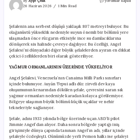
Dünyanın
By
Ayşe Çelik
yorumlar kapalı
en
26 Haziran 2026
1 Min Read
yüksek
şelalesinde
su
Şelalenin ana serbest düşüşü yaklaşık 807 metreyi buluyor. Bu
yere
olağanüstü yükseklik nedeniyle suyun önemli bir bölümü yere
inmeden
kayboluyor
ulaşmadan önce rüzgarın etkisiyle ince su damlacıklarına
için
dönüşerek sis halinde çevreye dağılıyor. Bu özelliği, Angel
Şelalesi’ni dünyadaki diğer büyük şelalelerden ayıran en dikkat
çekici özelliklerden biri olarak gösteriliyor.
YAĞMUR ORMANLARININ ÜZERİNDE YÜKSELİYOR
Angel Şelalesi, Venezuela’nın Canaima Milli Parkı sınırları
içinde bulunuyor. Auyán Tepui adlı düz zirveli dev kaya
oluşumunun kenarından dökülen şelale, çevresini saran sık
yağmur ormanları nedeniyle karadan kolayca görülemiyor.
Bölgeye ulaşımın büyük bölümü küçük uçaklar ve nehir
tekneleriyle sağlanıyor.
Şelale, adını 1933 yılında bölge üzerinde uçan ABD’li pilot
Jimmie Angel’dan alıyor. Daha sonra bölgede yaptığı iniş
girişimiyle dünya çapında tanınan Angel’ın adı, yıllar içinde
şelaleyle özdeşleşti. Günümüzde yerli Pemon halkı ise şelaleyi