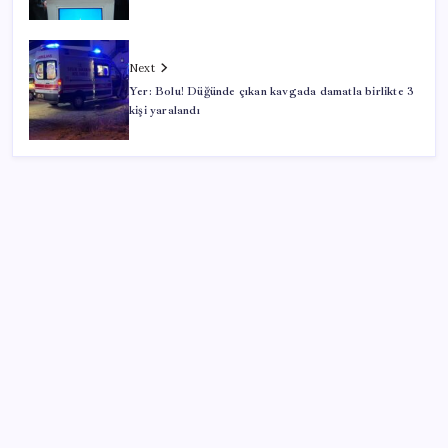
Next
Yer: Bolu! Düğünde çıkan kavgada damatla birlikte 3
kişi yaralandı
SON YAZILAR
ABD tarım dışı istihdam verisinde negatif sürpriz
ABD ile ticaret gerilimine rağmen artış: Çin malları