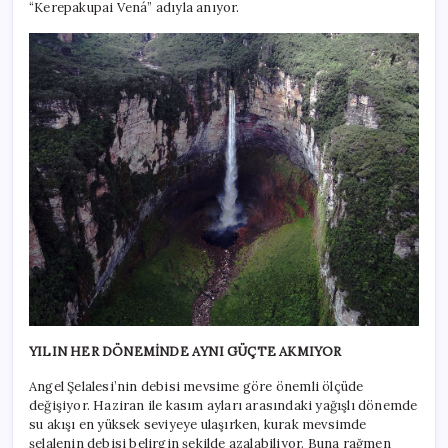
“Kerepakupai Vená” adıyla anıyor.
YILIN HER DÖNEMİNDE AYNI GÜÇTE AKMIYOR
Angel Şelalesi’nin debisi mevsime göre önemli ölçüde
değişiyor. Haziran ile kasım ayları arasındaki yağışlı dönemde
su akışı en yüksek seviyeye ulaşırken, kurak mevsimde
şelalenin debisi belirgin şekilde azalabiliyor. Buna rağmen