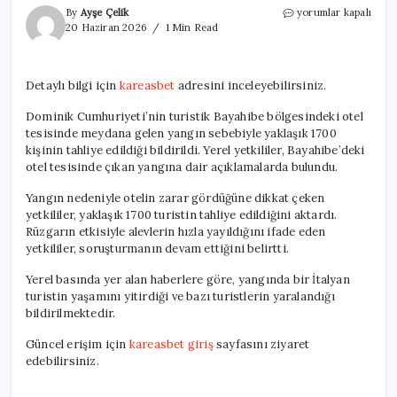
Dominik’te
By
Ayşe Çelik
yorumlar kapalı
büyük
20 Haziran 2026
1 Min Read
bir
otel
tesisinde
Detaylı bilgi için
kareasbet
adresini inceleyebilirsiniz.
yangın:
1700
Dominik Cumhuriyeti’nin turistik Bayahibe bölgesindeki otel
kişi
tesisinde meydana gelen yangın sebebiyle yaklaşık 1700
panik
içinde
kişinin tahliye edildiği bildirildi. Yerel yetkililer, Bayahibe’deki
kaçtı
otel tesisinde çıkan yangına dair açıklamalarda bulundu.
için
Yangın nedeniyle otelin zarar gördüğüne dikkat çeken
yetkililer, yaklaşık 1700 turistin tahliye edildiğini aktardı.
Rüzgarın etkisiyle alevlerin hızla yayıldığını ifade eden
yetkililer, soruşturmanın devam ettiğini belirtti.
Yerel basında yer alan haberlere göre, yangında bir İtalyan
turistin yaşamını yitirdiği ve bazı turistlerin yaralandığı
bildirilmektedir.
Güncel erişim için
kareasbet giriş
sayfasını ziyaret
edebilirsiniz.