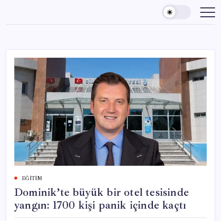
Skip
to
content
EĞITIM
Dominik’te büyük bir otel tesisinde
yangın: 1700 kişi panik içinde kaçtı