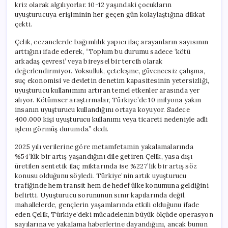
kriz olarak algılıyorlar. 10-12 yaşındaki çocukların
uyuşturucuya erişiminin her geçen gün kolaylaştığına dikkat
çekti.
Çelik, eczanelerde bağımlılık yapıcı ilaç arayanların sayısının
arttığını ifade ederek, “Toplum bu durumu sadece ‘kötü
arkadaş çevresi’ veya bireysel bir tercih olarak
değerlendirmiyor. Yoksulluk, çeteleşme, güvencesiz çalışma,
suç ekonomisi ve devletin denetim kapasitesinin yetersizliği,
uyuşturucu kullanımını artıran temel etkenler arasında yer
alıyor. Kötümser araştırmalar, Türkiye’de 10 milyona yakın
insanın uyuşturucu kullandığını ortaya koyuyor. Sadece
400.000 kişi uyuşturucu kullanımı veya ticareti nedeniyle adli
işlem görmüş durumda.” dedi.
2025 yılı verilerine göre metamfetamin yakalamalarında
%54’lük bir artış yaşandığını dile getiren Çelik, yasa dışı
üretilen sentetik ilaç miktarında ise %227’lik bir artış söz
konusu olduğunu söyledi. Türkiye’nin artık uyuşturucu
trafiğinde hem transit hem de hedef ülke konumuna geldiğini
belirtti. Uyuşturucu sorununun sınır kapılarında değil,
mahallelerde, gençlerin yaşamlarında etkili olduğunu ifade
eden Çelik, Türkiye’deki mücadelenin büyük ölçüde operasyon
sayılarına ve yakalama haberlerine dayandığını, ancak bunun