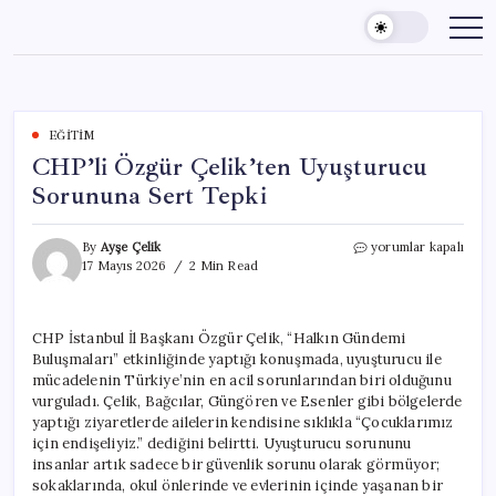
Skip
to
content
EĞITIM
CHP’li Özgür Çelik’ten Uyuşturucu
Sorununa Sert Tepki
CHP’li
By
Ayşe Çelik
yorumlar kapalı
Özgür
17 Mayıs 2026
2 Min Read
Çelik’ten
Uyuşturucu
Sorununa
CHP İstanbul İl Başkanı Özgür Çelik, “Halkın Gündemi
Sert
Buluşmaları” etkinliğinde yaptığı konuşmada, uyuşturucu ile
Tepki
için
mücadelenin Türkiye’nin en acil sorunlarından biri olduğunu
vurguladı. Çelik, Bağcılar, Güngören ve Esenler gibi bölgelerde
yaptığı ziyaretlerde ailelerin kendisine sıklıkla “Çocuklarımız
için endişeliyiz.” dediğini belirtti. Uyuşturucu sorununu
insanlar artık sadece bir güvenlik sorunu olarak görmüyor;
sokaklarında, okul önlerinde ve evlerinin içinde yaşanan bir